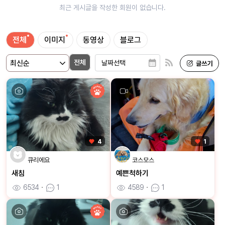
최근 게시글을 작성한 회원이 없습니다.
전체
이미지
동영상
블로그
전체
4
1
큐리에요
코스모스
새침
예쁜척하기
6534
ㆍ
1
4589
ㆍ
1