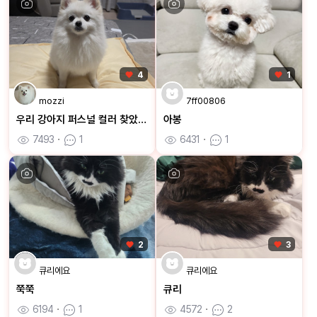
4
1
mozzi
7ff00806
우리 강아지 퍼스널 컬러 찾았어요
아봉
7493
ㆍ
1
6431
ㆍ
1
2
3
큐리에요
큐리에요
쭉쭉
큐리
6194
ㆍ
1
4572
ㆍ
2