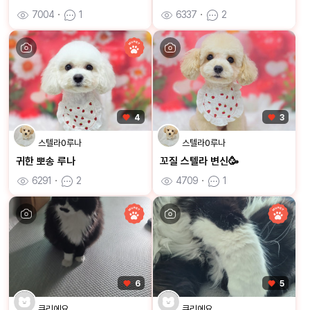
7004
ㆍ
1
6337
ㆍ
2
4
3
스텔라0루나
스텔라0루나
귀한 뽀송 루나
꼬질 스텔라 변신🥳
6291
ㆍ
2
4709
ㆍ
1
6
5
큐리에요
큐리에요