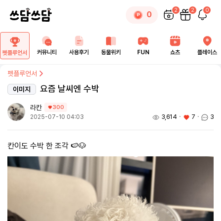
2
2
0
0
커뮤니티
사용후기
동물위키
FUN
쇼츠
플레이스
펫플루언서
펫플루언서
요즘 날씨엔 수박
이미지
라칸
300
3,614
ㆍ
7
ㆍ
3
2025-07-10 04:03
칸이도 수박 한 조각 🍉🐶