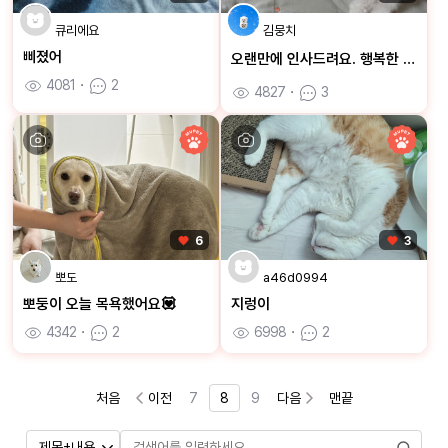
큐리에요
김뭉치
삐졌어
오랜만에 인사드려요. 행복한 하루 보내세요👍
4081
ㆍ
2
4827
ㆍ
3
6
3
뽀도
a46d0994
뽀둥이 오늘 목욕했어요💟
지렁이
4342
ㆍ
2
6998
ㆍ
2
처음
이전
7
8
9
다음
맨끝