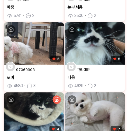
마중
눈부셔용
5741
ㆍ
2
3500
ㆍ
2
5
5
97060903
큐리에요
포비
냐옹
4580
ㆍ
3
4629
ㆍ
2
4
7