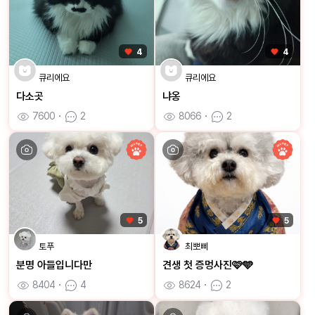
4
4
큐리에요
큐리에요
다소곳
냐옹
7600
ㆍ
2
8066
ㆍ
2
5
5
토푸
최뽀삐
분명 아들입니다만
견생 첫 증멍사진🩷🩵
8404
ㆍ
4
8624
ㆍ
2