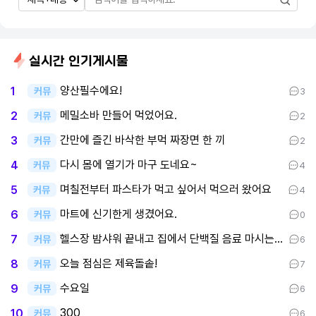
실시간 인기게시물
양산필수에요!
1
커뮤
3
메밀소바 만들어 먹었어요.
2
커뮤
2
간만에 즐긴 바삭한 부먹 짜장면 한 끼
3
커뮤
2
다시 몸에 열기가 마구 도네요~
4
커뮤
4
며칠전부터 파스타가 먹고 싶어서 먹으러 왔어요
5
커뮤
4
마트에 신기한게 생겼어요.
6
커뮤
0
헬스장 밤샤워 끝내고 집에서 단백질 음료 마시는 중이요
7
커뮤
6
오늘 점심은 제육돌솥!
8
커뮤
7
수요일
9
커뮤
6
300
10
커뮤
6