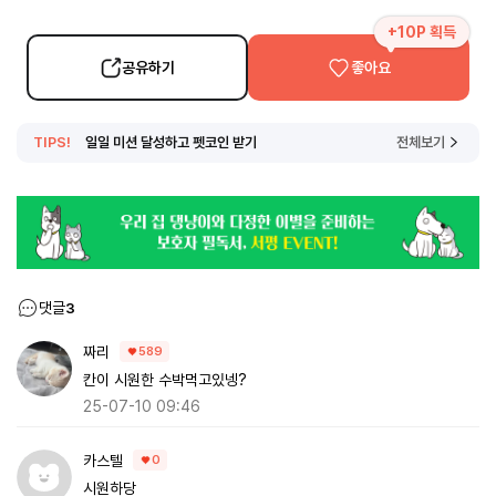
+10P 획득
공유하기
좋아요
TIPS!
일일 미션 달성하고 펫코인 받기
전체보기
댓글
3
짜리
589
칸이 시원한 수박먹고있넹?
25-07-10 09:46
카스텔
0
시원하당