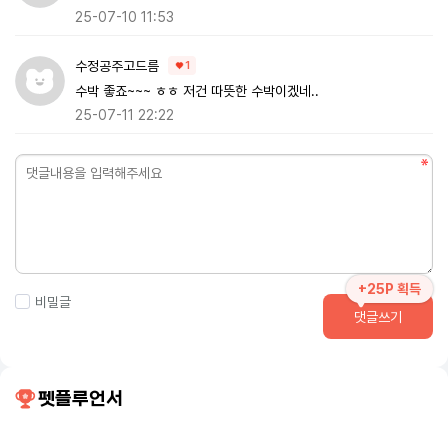
25-07-10 11:53
수정공주고드름
1
수박 좋죠~~~ ㅎㅎ 저건 따뜻한 수박이겠네..
25-07-11 22:22
+25P 획득
비밀글
댓글쓰기
펫플루언서