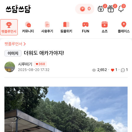
2
2
0
0
커뮤니티
사용후기
동물위키
FUN
쇼츠
플레이스
펫플루언서
펫플루언서
더워도 애카가야지!
이미지
시루떠기
368
2,652
ㆍ
1
ㆍ
1
2025-08-20 17:32