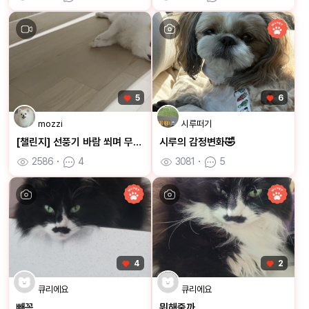
5
6
mozzi
시루떠기
[챌린지] 선풍기 바람 쐬며 무더위에서 살아남기
시루의 감정변화🤣
2586
ㆍ
4
3081
ㆍ
5
4
2
큐리에요
큐리에요
빼꼼
뭐해줄까