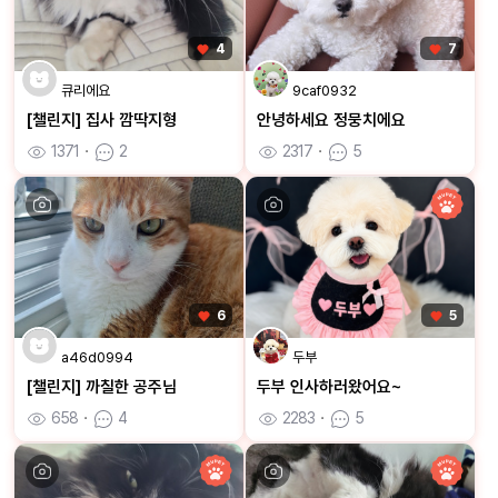
4
7
큐리에요
9caf0932
[챌린지] 집사 깜딱지형
안녕하세요 정뭉치에요
1371
ㆍ
2
2317
ㆍ
5
6
5
a46d0994
두부
[챌린지] 까칠한 공주님
두부 인사하러왔어요~
658
ㆍ
4
2283
ㆍ
5