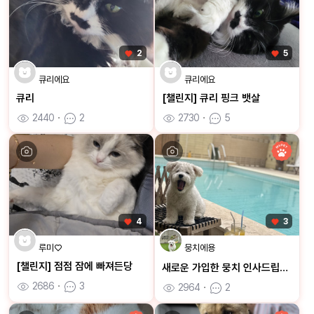
2
5
큐리에요
큐리에요
큐리
[챌린지] 큐리 핑크 뱃살
2440
ㆍ
2
2730
ㆍ
5
4
3
루미♡
뭉치에용
[챌린지] 점점 잠에 빠져든당
새로운 가입한 뭉치 인사드립니다 🙇🏻‍♀️
2686
ㆍ
3
2964
ㆍ
2