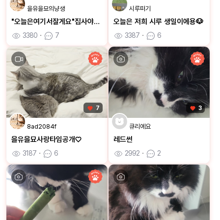
을유을묘의냥생
시루떠기
"오늘은여기서잘게요"집사야불꺼줘
오늘은 저희 시루 생일이에용🐶
3380
ㆍ
7
3387
ㆍ
6
7
3
8ad2084f
큐리에요
을유을묘사랑타임공개♡
레드썬
3187
ㆍ
6
2992
ㆍ
2