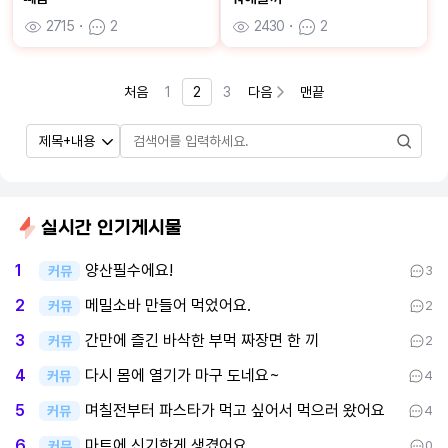
2715
ㆍ
2
2430
ㆍ
2
처음
1
2
3
다음
맨끝
실시간 인기게시물
양산필수에요!
1
커뮤
3
메밀소바 만들어 먹었어요.
2
커뮤
2
간만에 즐긴 바삭한 부먹 짜장면 한 끼
3
커뮤
2
다시 몸에 열기가 마구 도네요~
4
커뮤
4
며칠전부터 파스타가 먹고 싶어서 먹으러 왔어요
5
커뮤
4
마트에 신기한게 생겼어요.
6
커뮤
0