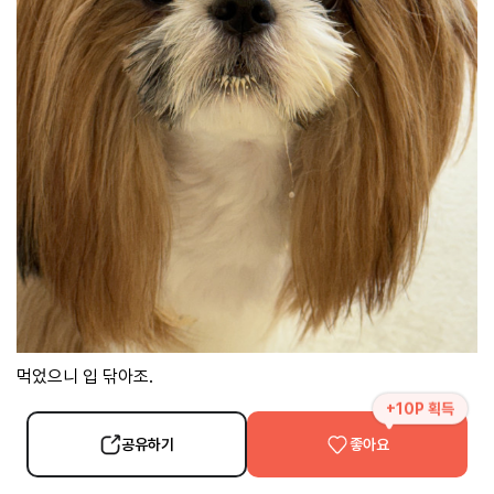
먹었으니 입 닦아조.
+10P 획득
공유하기
좋아요