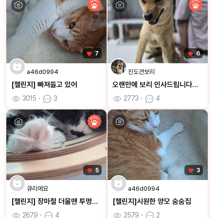
7
6
a46d0994
진도견보리
[챌린지] 빠져들고 있어
오랜만에 보리 인사드립니다ㅎㅎ
3015
ㆍ
3
2773
ㆍ
4
5
3
큐리에요
a46d0994
[챌린지] 장마철 더울땐 투명해먹이 최고
[챌린지]시원한 양모 숨숨집
2679
ㆍ
4
2579
ㆍ
2