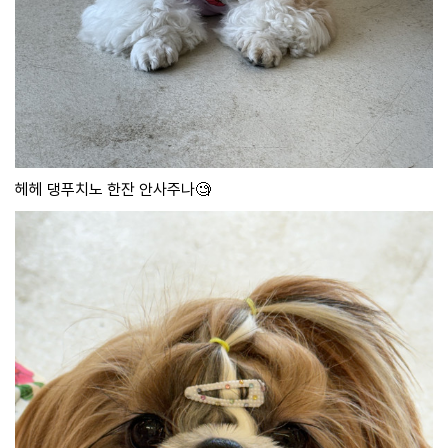
헤헤 댕푸치노 한잔 안사주나🧐