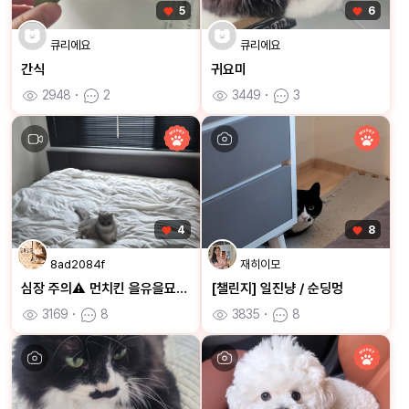
5
6
큐리에요
큐리에요
간식
귀요미
2948
ㆍ
2
3449
ㆍ
3
4
8
8ad2084f
재히이모
심장 주의⚠️ 먼치킨 을유을묘의 치명적인 애교
[챌린지] 일진냥 / 순딩멍
3169
ㆍ
8
3835
ㆍ
8