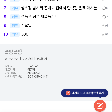
헬스장 밤샤워 끝내고 집에서 단백질 음료 마시는 중이요
7
커뮤
6
오늘 점심은 제육돌솥!
8
커뮤
7
수요일
9
커뮤
6
300
10
커뮤
6
© 쓰담쓰담
|
이용안내
|
문의하기
상호명
쓰담쓰담
대표자명
정준혁
단체 종류
개인사업자
사업자등록번호
504-35-01411
게시글 쓰고 30 펫코인 받기