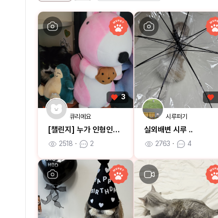
3
큐리에요
시루떠기
[챌린지] 누가 인형인거다냥
실외배변 시루 ..
2518
ㆍ
2
2763
ㆍ
4