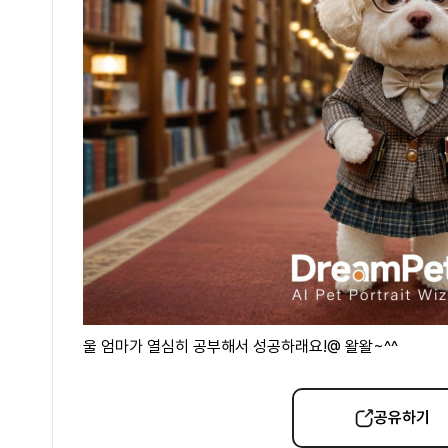
울 엄마가 열심히 공부해서 성공하래요!@ 왈왈~^^
공유하기