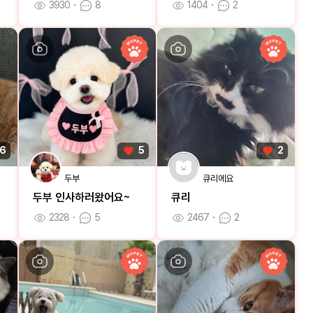
3930
ㆍ
8
1404
ㆍ
2
6
5
2
두부
큐리에요
두부 인사하러왔어요~
큐리
2328
ㆍ
5
2467
ㆍ
2