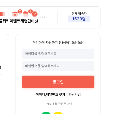
2
2
현재 접속자
1529명
물위키
이벤트
체험단
미션
우리아이 자랑하기 전용공간 쓰담쓰담
3
로그인
아이디,비밀번호 찾기
|
회원가입
SNS 계정으로 로그인