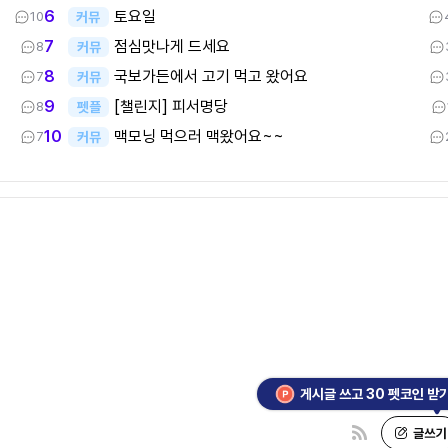
토요일
6
커뮤
10
점심맛나게 드세요
7
커뮤
8
국보가든에서 고기 먹고 왔어요
8
커뮤
7
[챌린지] 피서명당
9
펫플
8
맥모닝 먹으러 맥왔어요~~
10
커뮤
7
게시글 쓰고 30 펫코인 받