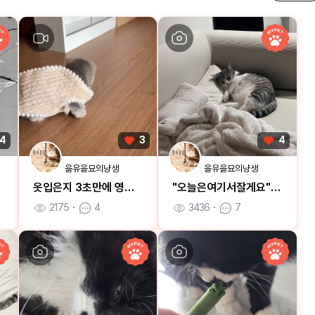
4
3
4
을유을묘의냥생
을유을묘의냥생
옷입은지 3초만에 영혼이 나가버린 을묘
"오늘은여기서잘게요"집사야불꺼줘
2175
ㆍ
4
3436
ㆍ
7