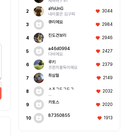
제하하ㅏㅎ!
aYoUnG
3044
2
내이름은 김구찌
큐리에요
2984
3
진도견보리
2946
4
a46d0994
2427
5
다비에요
루키
2379
6
프렌치불독이예요
최삼월
2149
7
ㅅㅈㄱㄷㄱㄷㄱ
2032
8
...
카토스
2020
9
87350855
1913
10