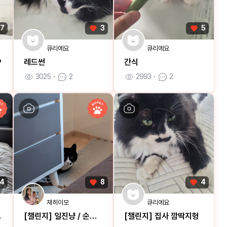
7
3
5
큐리에요
큐리에요
♡
레드썬
간식
3025
ㆍ
2
2993
ㆍ
2
4
8
4
재히이모
큐리에요
적인 애교
[챌린지] 일진냥 / 순딩멍
[챌린지] 집사 깜딱지형