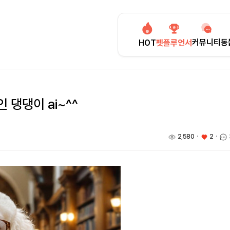
커뮤니티
동
HOT
펫플루언서
댕댕이 ai~^^
2,580
ㆍ
2
ㆍ