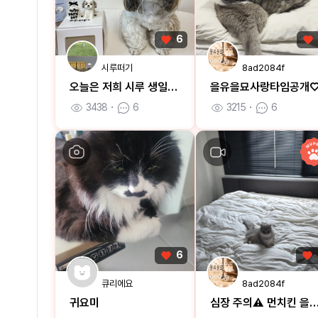
6
시루떠기
8ad2084f
오늘은 저희 시루 생일이에용🐶
을유을묘사랑타임공개
3438
ㆍ
6
3215
ㆍ
6
6
큐리에요
8ad2084f
귀요미
심장 주의⚠️ 먼치킨 을유을묘의 치명