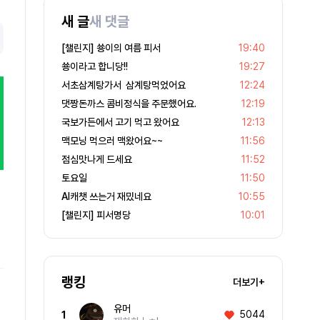
새 글
새 댓글
[챌린지] 쑝이의 여름 피서
19:40
쑝이라고 합니당!!
19:27
서초삼계탕가서 삼계탕먹었어요
12:24
댓짱돈까스 콤비정식을 주문했어요.
12:19
국보가든에서 고기 먹고 왔어요
12:13
맥모닝 먹으러 맥왔어요~~
11:56
점심맛나게 드세요
11:52
토요일
11:50
AI캐챗 쓰는거 재밌네요
10:55
[챌린지] 피서명당
10:01
랭킹
더보기+
유머
5044
1