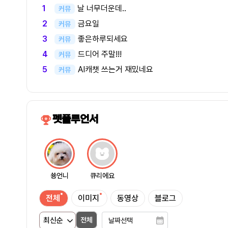
날 너무더운데..
1
커뮤
금요일
2
커뮤
좋은하루되세요
3
커뮤
드디어 주말!!!
4
커뮤
AI캐챗 쓰는거 재밌네요
5
커뮤
펫플루언서
쑝언니
큐리에요
전체
이미지
동영상
블로그
전체