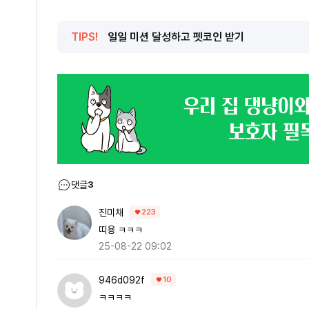
TIPS!
일일 미션 달성하고 펫코인 받기
댓글
3
진미채
223
띠용 ㅋㅋㅋ
25-08-22 09:02
946d092f
10
ㅋㅋㅋㅋ