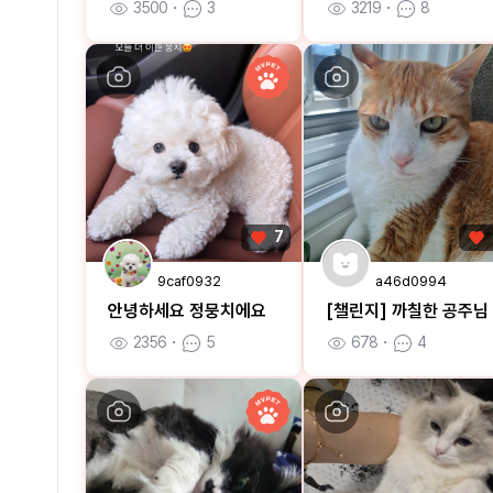
3500
ㆍ
3
3219
ㆍ
8
7
9caf0932
a46d0994
안녕하세요 정뭉치에요
[챌린지] 까칠한 공주님
2356
ㆍ
5
678
ㆍ
4