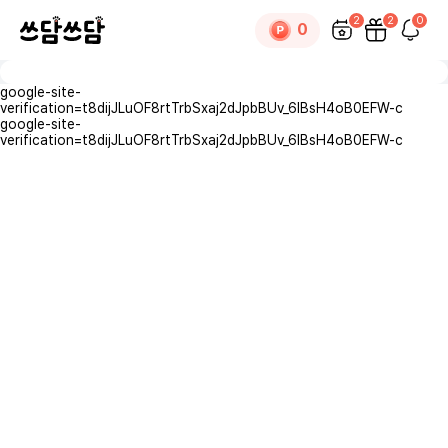
오뚝이 장난감 🐶
mozzi
2
2
0
0
0
재히이모
google-site-
×
댓글
0
verification=t8dijJLuOF8rtTrbSxaj2dJpbBUv_6lBsH4oB0EFW-c
google-site-
verification=t8dijJLuOF8rtTrbSxaj2dJpbBUv_6lBsH4oB0EFW-c
로그인
후 댓글을 작성할 수 있습니다.