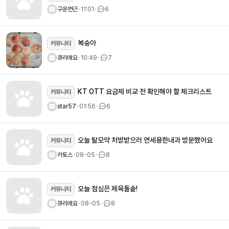
구운연근
ㆍ
11:01
ㆍ
6
복숭아
커뮤니티
큐리에요
ㆍ
10:49
ㆍ
7
KT OTT 요금제 비교 전 확인해야 할 체크리스트
커뮤니티
star57
ㆍ
01:56
ㆍ
6
오늘 탈모약 처방받으러 연세용한내과 방문했어요
커뮤니티
카토스
ㆍ
08-05
ㆍ
8
오늘 점심은 제육돌솥!
커뮤니티
큐리에요
ㆍ
08-05
ㆍ
8