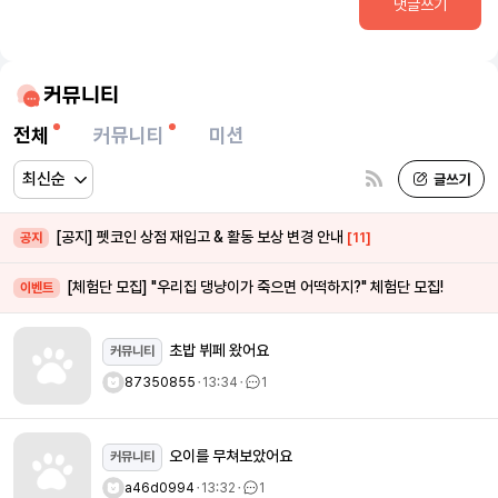
댓글쓰기
커뮤니티
전체
커뮤니티
미션
[공지] 펫코인 상점 재입고 & 활동 보상 변경 안내
[11]
공지
[체험단 모집] "우리집 댕냥이가 죽으면 어떡하지?" 체험단 모집!
이벤트
초밥 뷔페 왔어요
커뮤니티
87350855
ㆍ
13:34
ㆍ
1
오이를 무쳐보았어요
커뮤니티
a46d0994
ㆍ
13:32
ㆍ
1