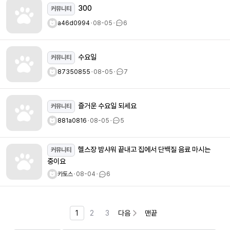
300
커뮤니티
a46d0994
ㆍ
08-05
ㆍ
6
수요일
커뮤니티
87350855
ㆍ
08-05
ㆍ
7
즐거운 수요일 되세요
커뮤니티
881a0816
ㆍ
08-05
ㆍ
5
헬스장 밤샤워 끝내고 집에서 단백질 음료 마시는
커뮤니티
중이요
카토스
ㆍ
08-04
ㆍ
6
1
2
3
다음
맨끝