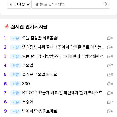
실시간 인기게시물
오늘 점심은 제육돌솥!
1
커뮤
8
헬스장 밤샤워 끝내고 집에서 단백질 음료 마시는 중이요
2
커뮤
6
오늘 탈모약 처방받으러 연세용한내과 방문했어요
3
커뮤
8
수요일
4
커뮤
7
즐거운 수요일 되세요
5
커뮤
5
300
6
커뮤
6
KT OTT 요금제 비교 전 확인해야 할 체크리스트
7
커뮤
6
복숭아
8
커뮤
7
밭에서 딴 방울토마토
9
커뮤
6