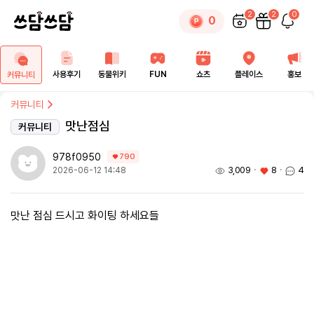
2
2
0
0
사용후기
동물위키
FUN
쇼츠
플레이스
홍보
커뮤니티
커뮤니티
맛난점심
커뮤니티
978f0950
790
3,009
ㆍ
8
ㆍ
4
2026-06-12 14:48
맛난 점심 드시고 화이팅 하세요들