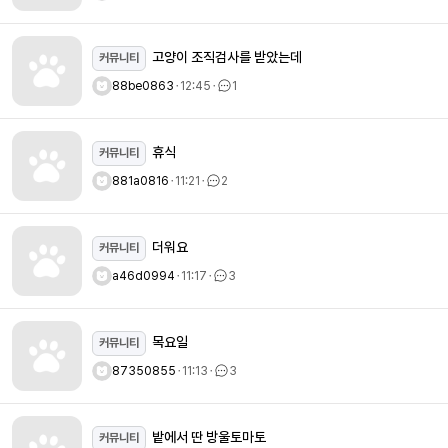
고양이 조직검사를 받았는데
커뮤니티
88be0863
ㆍ
12:45
ㆍ
1
휴식
커뮤니티
881a0816
ㆍ
11:21
ㆍ
2
더워요
커뮤니티
a46d0994
ㆍ
11:17
ㆍ
3
목요일
커뮤니티
87350855
ㆍ
11:13
ㆍ
3
밭에서 딴 방울토마토
커뮤니티