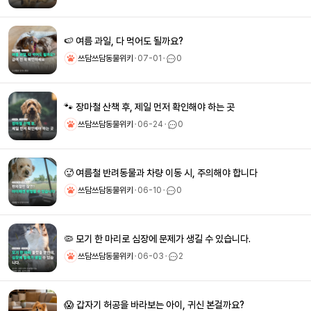
🍉 여름 과일, 다 먹어도 될까요?
쓰담쓰담동물위키
ㆍ
07-01
ㆍ
0
🐾 장마철 산책 후, 제일 먼저 확인해야 하는 곳
쓰담쓰담동물위키
ㆍ
06-24
ㆍ
0
🥵 여름철 반려동물과 차량 이동 시, 주의해야 합니다
쓰담쓰담동물위키
ㆍ
06-10
ㆍ
0
🦠 모기 한 마리로 심장에 문제가 생길 수 있습니다.
쓰담쓰담동물위키
ㆍ
06-03
ㆍ
2
😱 갑자기 허공을 바라보는 아이, 귀신 본걸까요?