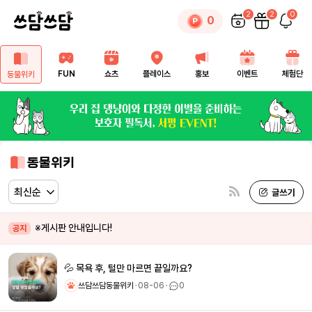
2
2
0
0
FUN
쇼츠
플레이스
홍보
이벤트
체험단
동물위키
동물위키
※게시판 안내입니다!
공지
💦 목욕 후, 털만 마르면 끝일까요?
쓰담쓰담동물위키
ㆍ
08-06
ㆍ
0