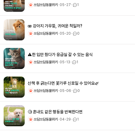
쓰담쓰담동물위키
ㆍ
05-27
ㆍ
1
🫨 강아지 갸우뚱, 귀여운 척일까?
쓰담쓰담동물위키
ㆍ
05-20
ㆍ
0
⚠️한 입만 줬다가 응급실 갈 수 있는 음식
쓰담쓰담동물위키
ㆍ
05-13
ㆍ
1
산책 후 긁는다면 꽃가루 신호일 수 있어요🌿
쓰담쓰담동물위키
ㆍ
05-06
ㆍ
0
🧐 혼내도 같은 행동을 반복한다면
쓰담쓰담동물위키
ㆍ
04-29
ㆍ
1