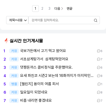
1
2
3
다음
맨끝
실시간 인기게시물
국보가든에서 고기 먹고 왔어요
1
커뮤
6
서초삼계탕가서 삼계탕먹었어요
2
커뮤
7
댓짱돈까스 콤비정식을 주문했어요.
3
커뮤
6
요새 파친코 시즌2 보는데 16화까지가 마지막인데 후반부까지 봤어요
4
커뮤
8
[챌린지] 쑝이의 여름 피서
5
펫플
1
일요일이 되었네요
6
커뮤
8
비좀 내리면 좋겠네요
7
커뮤
7