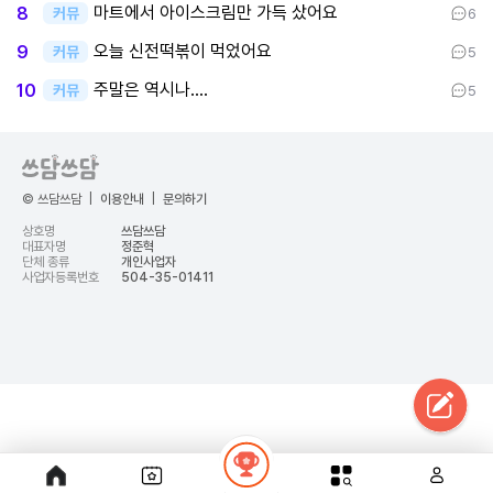
마트에서 아이스크림만 가득 샀어요
8
커뮤
6
오늘 신전떡볶이 먹었어요
9
커뮤
5
주말은 역시나....
10
커뮤
5
© 쓰담쓰담
|
이용안내
|
문의하기
상호명
쓰담쓰담
대표자명
정준혁
단체 종류
개인사업자
사업자등록번호
504-35-01411
google-site-
verification=t8dijJLuOF8rtTrbSxaj2dJpbBUv_6lBsH4oB0EFW-c