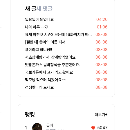
새 글
새 댓글
일요일이 되었네요
04:20
나의 하루~~♡
01:06
요새 파친코 시즌2 보는데 16화까지가 마지막인데 후반부까지 봤어요
08-08
[챌린지] 쑝이의 여름 피서
08-08
쑝이라고 합니당!!
08-08
서초삼계탕가서 삼계탕먹었어요
08-08
댓짱돈까스 콤비정식을 주문했어요.
08-08
국보가든에서 고기 먹고 왔어요
08-08
맥모닝 먹으러 맥왔어요~~
08-08
점심맛나게 드세요
08-08
랭킹
더보기+
유머
5047
1