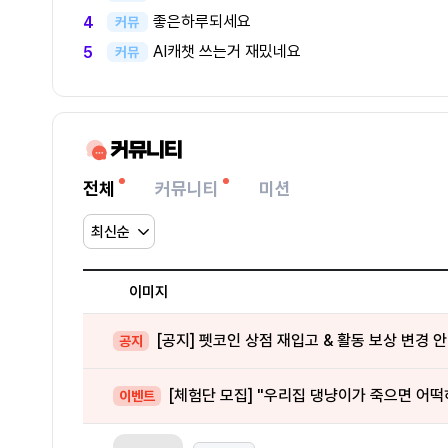
좋은하루되세요
4
커뮤
AI캐챗 쓰는거 재밌네요
5
커뮤
커뮤니티
전체
커뮤니티
미션
이미지
[공지] 펫코인 상점 재입고 & 활동 보상 변경 
공지
[체험단 모집] "우리집 댕냥이가 죽으면 어떡
이벤트