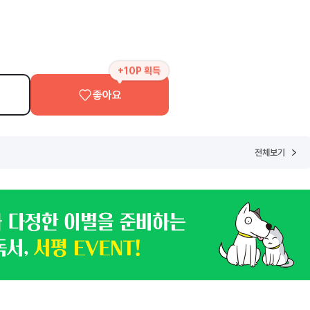
+10P 획득
좋아요
전체보기