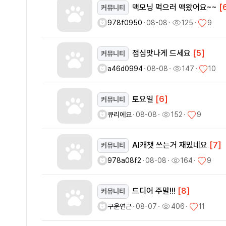
맥모닝 먹으러 맥왔어요~~
[
커뮤니티
978f0950
ㆍ
08-08
ㆍ
125
ㆍ
9
점심맛나게 드세요
[5]
커뮤니티
a46d0994
ㆍ
08-08
ㆍ
147
ㆍ
10
토요일
[6]
커뮤니티
큐리에요
ㆍ
08-08
ㆍ
152
ㆍ
9
AI캐챗 쓰는거 재밌네요
[7]
커뮤니티
978a08f2
ㆍ
08-08
ㆍ
164
ㆍ
9
드디어 주말!!!
[8]
커뮤니티
구운연근
ㆍ
08-07
ㆍ
406
ㆍ
11