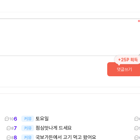
+25P 획득
댓글쓰기
토요일
6
커뮤
10
점심맛나게 드세요
7
커뮤
8
국보가든에서 고기 먹고 왔어요
8
커뮤
8