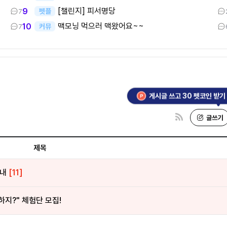
[챌린지] 피서명당
9
펫플
7
맥모닝 먹으러 맥왔어요~~
10
커뮤
7
게시글 쓰고 30 펫코인 받기
제목
안내
[11]
하지?" 체험단 모집!