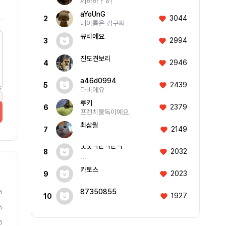
제하하ㅏㅎ!
aYoUnG
3044
2
내이름은 김구찌
큐리에요
2994
3
진도견보리
2946
4
a46d0994
2439
5
다비에요
루키
2379
6
프렌치불독이예요
최삼월
2149
7
ㅅㅈㄱㄷㄱㄷㄱ
2032
8
...
카토스
2023
9
87350855
6
1927
10
5
6