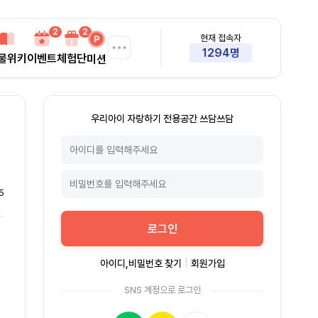
2
2
현재 접속자
1294명
물위키
이벤트
체험단
미션
우리아이 자랑하기 전용공간 쓰담쓰담
5
로그인
아이디,비밀번호 찾기
|
회원가입
SNS 계정으로 로그인