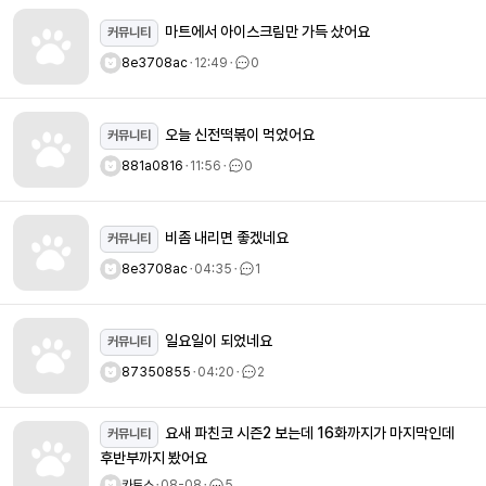
마트에서 아이스크림만 가득 샀어요
커뮤니티
8e3708ac
ㆍ
12:49
ㆍ
0
오늘 신전떡볶이 먹었어요
커뮤니티
881a0816
ㆍ
11:56
ㆍ
0
비좀 내리면 좋겠네요
커뮤니티
8e3708ac
ㆍ
04:35
ㆍ
1
일요일이 되었네요
커뮤니티
87350855
ㆍ
04:20
ㆍ
2
요새 파친코 시즌2 보는데 16화까지가 마지막인데
커뮤니티
후반부까지 봤어요
카토스
ㆍ
08-08
ㆍ
5