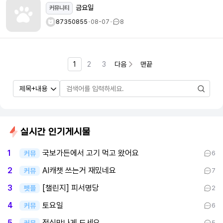
금요일
커뮤니티
87350855
ㆍ
08-07
ㆍ
8
1
2
3
다음
맨끝
실시간 인기게시물
국보가든에서 고기 먹고 왔어요
1
커뮤
6
AI캐챗 쓰는거 재밌네요
2
커뮤
7
[챌린지] 피서명당
3
펫플
2
토요일
4
커뮤
6
점심맛나게 드세요
5
커뮤
5