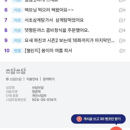
맥모닝 먹으러 맥왔어요~~
6
커뮤
6
서초삼계탕가서 삼계탕먹었어요
7
커뮤
7
댓짱돈까스 콤비정식을 주문했어요.
8
커뮤
6
요새 파친코 시즌2 보는데 16화까지가 마지막인데 후반부까지 봤어요
9
커뮤
5
[챌린지] 쑝이의 여름 피서
10
펫플
1
© 쓰담쓰담
|
이용안내
|
문의하기
상호명
쓰담쓰담
대표자명
정준혁
단체 종류
개인사업자
사업자등록번호
504-35-01411
게시글 쓰고 30 펫코인 받기