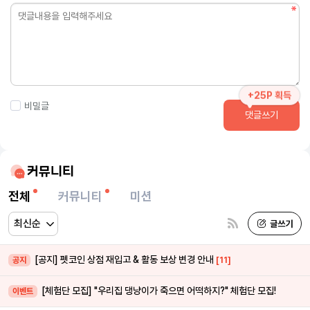
+25P 획득
비밀글
댓글쓰기
커뮤니티
전체
커뮤니티
미션
[공지] 펫코인 상점 재입고 & 활동 보상 변경 안내
[11]
공지
[체험단 모집] "우리집 댕냥이가 죽으면 어떡하지?" 체험단 모집!
이벤트