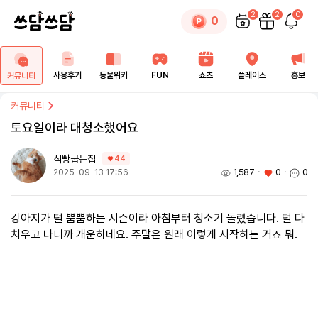
2
2
0
0
사용후기
동물위키
FUN
쇼츠
플레이스
홍보
커뮤니티
커뮤니티
토요일이라 대청소했어요
식빵굽는집
44
1,587
ㆍ
0
ㆍ
0
2025-09-13 17:56
강아지가 털 뿜뿜하는 시즌이라 아침부터 청소기 돌렸습니다. 털 다
치우고 나니까 개운하네요. 주말은 원래 이렇게 시작하는 거죠 뭐.