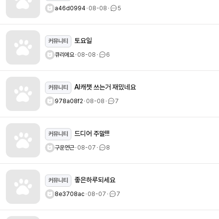
a46d0994
ㆍ
08-08
ㆍ
5
토요일
커뮤니티
큐리에요
ㆍ
08-08
ㆍ
6
AI캐챗 쓰는거 재밌네요
커뮤니티
978a08f2
ㆍ
08-08
ㆍ
7
드디어 주말!!!
커뮤니티
구운연근
ㆍ
08-07
ㆍ
8
좋은하루되세요
커뮤니티
8e3708ac
ㆍ
08-07
ㆍ
7