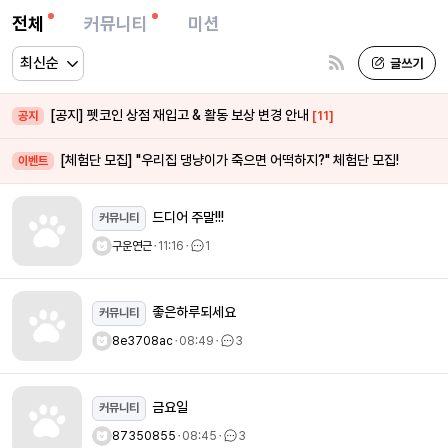
전체
커뮤니티
미션
[공지] 펫코인 상점 재입고 & 활동 보상 변경 안내
[11]
공지
[체험단 모집] "우리집 댕냥이가 죽으면 어떡하지?" 체험단 모집!
이벤트
드디어 주말!!!
커뮤니티
구운연근
ㆍ
11:16
ㆍ
1
좋은하루되세요
커뮤니티
8e3708ac
ㆍ
08:49
ㆍ
3
금요일
커뮤니티
87350855
ㆍ
08:45
ㆍ
3