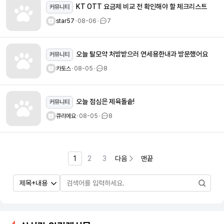
KT OTT 요금제 비교 전 확인해야 할 체크리스트
커뮤니티
star57
ㆍ
08-06
ㆍ
7
오늘 탈모약 처방받으러 연세용한내과 방문했어요
커뮤니티
카토스
ㆍ
08-05
ㆍ
8
오늘 점심은 제육돌솥!
커뮤니티
큐리에요
ㆍ
08-05
ㆍ
8
1
2
3
다음
맨끝