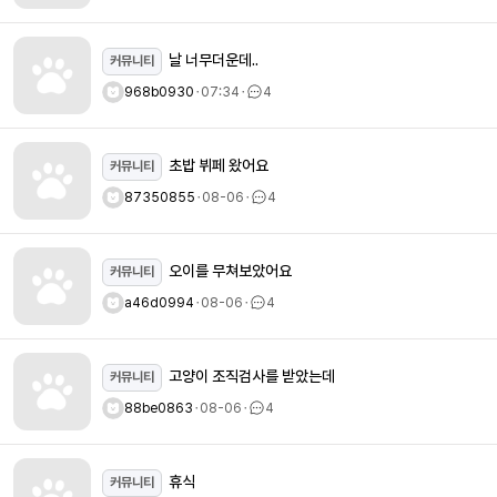
날 너무더운데..
커뮤니티
968b0930
ㆍ
07:34
ㆍ
4
초밥 뷔페 왔어요
커뮤니티
87350855
ㆍ
08-06
ㆍ
4
오이를 무쳐보았어요
커뮤니티
a46d0994
ㆍ
08-06
ㆍ
4
고양이 조직검사를 받았는데
커뮤니티
88be0863
ㆍ
08-06
ㆍ
4
휴식
커뮤니티