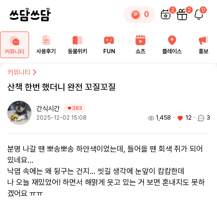
2
2
0
0
사용후기
동물위키
FUN
쇼츠
플레이스
홍보
커뮤니티
커뮤니티
산책 한번 했더니 완전 꼬질꼬질
간식시간
383
1,458
ㆍ
12
ㆍ
3
2025-12-02 15:08
분명 나갈 땐 뽀송뽀송 하얀색이었는데, 들어올 땐 회색 쥐가 되어
있네요...
낙엽 속에는 왜 뒹구는 건지... 씻길 생각에 눈앞이 캄캄한데
나 오늘 재밌었어! 하면서 해맑게 웃고 있는 거 보면 혼내지도 못하
겠어요 ㅠㅠ