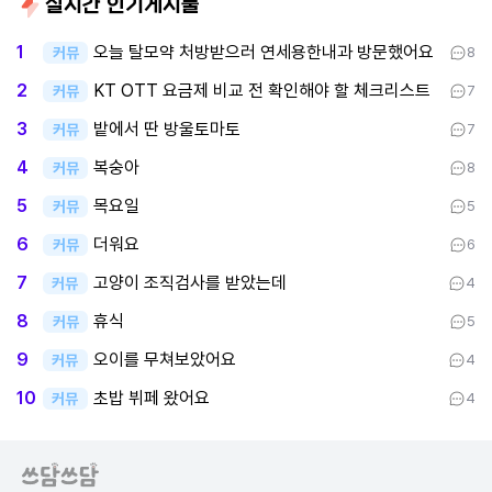
실시간 인기게시물
오늘 탈모약 처방받으러 연세용한내과 방문했어요
1
커뮤
8
KT OTT 요금제 비교 전 확인해야 할 체크리스트
2
커뮤
7
밭에서 딴 방울토마토
3
커뮤
7
복숭아
4
커뮤
8
목요일
5
커뮤
5
더워요
6
커뮤
6
고양이 조직검사를 받았는데
7
커뮤
4
휴식
8
커뮤
5
오이를 무쳐보았어요
9
커뮤
4
초밥 뷔페 왔어요
10
커뮤
4