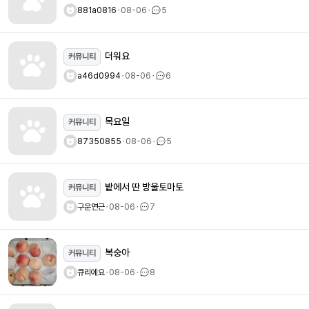
881a0816
ㆍ
08-06
ㆍ
5
더워요
커뮤니티
a46d0994
ㆍ
08-06
ㆍ
6
목요일
커뮤니티
87350855
ㆍ
08-06
ㆍ
5
밭에서 딴 방울토마토
커뮤니티
구운연근
ㆍ
08-06
ㆍ
7
복숭아
커뮤니티
큐리에요
ㆍ
08-06
ㆍ
8