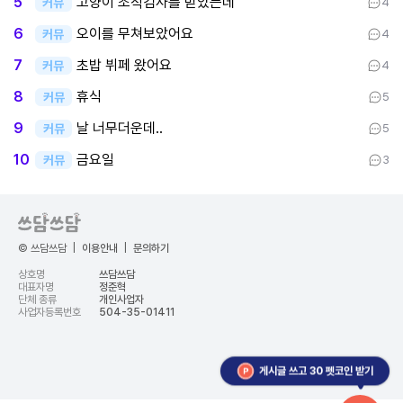
고양이 조직검사를 받았는데
5
커뮤
4
오이를 무쳐보았어요
6
커뮤
4
초밥 뷔페 왔어요
7
커뮤
4
휴식
8
커뮤
5
날 너무더운데..
9
커뮤
5
금요일
10
커뮤
3
© 쓰담쓰담
|
이용안내
|
문의하기
상호명
쓰담쓰담
대표자명
정준혁
단체 종류
개인사업자
사업자등록번호
504-35-01411
게시글 쓰고 30 펫코인 받기