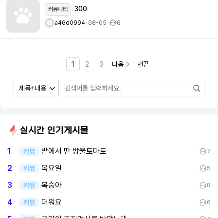
300
커뮤니티
a46d0994
ㆍ
08-05
ㆍ
6
1
2
3
다음
맨끝
실시간 인기게시물
밭에서 딴 방울토마토
1
커뮤
7
목요일
2
커뮤
5
복숭아
3
커뮤
8
더워요
4
커뮤
6