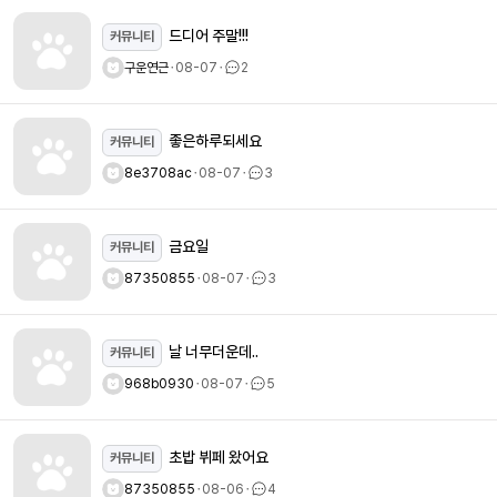
드디어 주말!!!
커뮤니티
구운연근
ㆍ
08-07
ㆍ
2
좋은하루되세요
커뮤니티
8e3708ac
ㆍ
08-07
ㆍ
3
금요일
커뮤니티
87350855
ㆍ
08-07
ㆍ
3
날 너무더운데..
커뮤니티
968b0930
ㆍ
08-07
ㆍ
5
초밥 뷔페 왔어요
커뮤니티
87350855
ㆍ
08-06
ㆍ
4