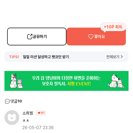
+10P 획득
공유하기
좋아요
TIPS!
일일 미션 달성하고 펫코인 받기
전체보기
댓글
10
소희찡
91
ㅊㅊ
26-05-07 23:36