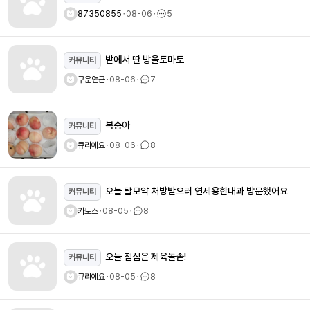
87350855
ㆍ
08-06
ㆍ
5
밭에서 딴 방울토마토
커뮤니티
구운연근
ㆍ
08-06
ㆍ
7
복숭아
커뮤니티
큐리에요
ㆍ
08-06
ㆍ
8
오늘 탈모약 처방받으러 연세용한내과 방문했어요
커뮤니티
카토스
ㆍ
08-05
ㆍ
8
오늘 점심은 제육돌솥!
커뮤니티
큐리에요
ㆍ
08-05
ㆍ
8