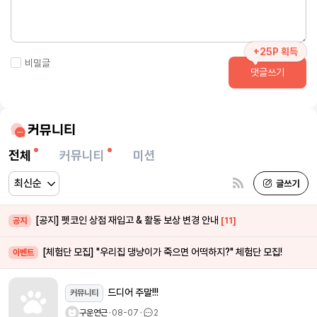
+25P 획득
비밀글
댓글쓰기
커뮤니티
전체
커뮤니티
미션
[공지] 펫코인 상점 재입고 & 활동 보상 변경 안내
[11]
공지
[체험단 모집] "우리집 댕냥이가 죽으면 어떡하지?" 체험단 모집!
이벤트
드디어 주말!!!
커뮤니티
구운연근
ㆍ
08-07
ㆍ
2