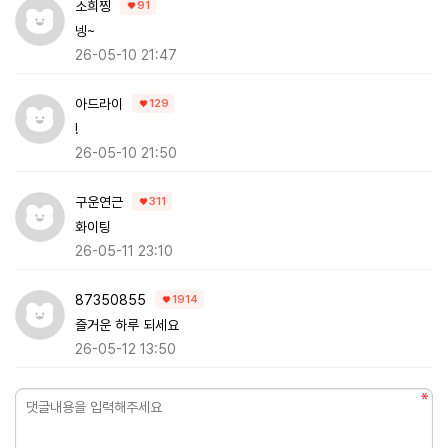
소희찡
91
넹~
26-05-10 21:47
아드라이
129
!
26-05-10 21:50
구운연근
311
화이팅
26-05-11 23:10
87350855
1914
즐거운 하루 되세요
26-05-12 13:50