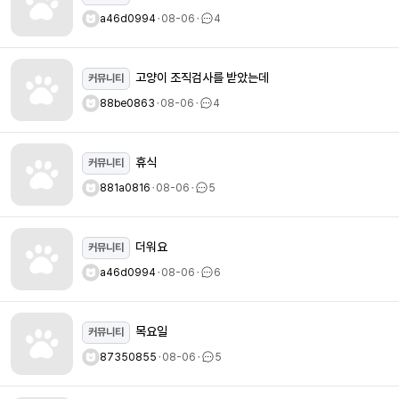
a46d0994
ㆍ
08-06
ㆍ
4
고양이 조직검사를 받았는데
커뮤니티
88be0863
ㆍ
08-06
ㆍ
4
휴식
커뮤니티
881a0816
ㆍ
08-06
ㆍ
5
더워요
커뮤니티
a46d0994
ㆍ
08-06
ㆍ
6
목요일
커뮤니티
87350855
ㆍ
08-06
ㆍ
5