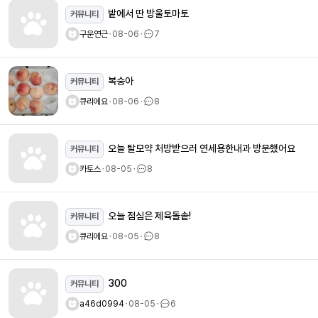
밭에서 딴 방울토마토
커뮤니티
구운연근
ㆍ
08-06
ㆍ
7
복숭아
커뮤니티
큐리에요
ㆍ
08-06
ㆍ
8
오늘 탈모약 처방받으러 연세용한내과 방문했어요
커뮤니티
카토스
ㆍ
08-05
ㆍ
8
오늘 점심은 제육돌솥!
커뮤니티
큐리에요
ㆍ
08-05
ㆍ
8
300
커뮤니티
a46d0994
ㆍ
08-05
ㆍ
6