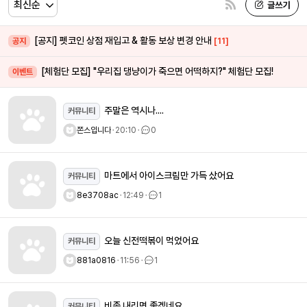
[공지] 펫코인 상점 재입고 & 활동 보상 변경 안내
[11]
공지
[체험단 모집] "우리집 댕냥이가 죽으면 어떡하지?" 체험단 모집!
이벤트
주말은 역시나....
커뮤니티
쫀스입니다
ㆍ
20:10
ㆍ
0
마트에서 아이스크림만 가득 샀어요
커뮤니티
8e3708ac
ㆍ
12:49
ㆍ
1
오늘 신전떡볶이 먹었어요
커뮤니티
881a0816
ㆍ
11:56
ㆍ
1
비좀 내리면 좋겠네요
커뮤니티