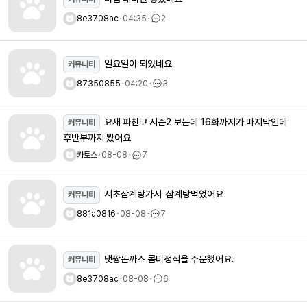
8e3708ac
ㆍ
04:35
ㆍ
2
일요일이 되었네요
커뮤니티
87350855
ㆍ
04:20
ㆍ
3
요새 파친코 시즌2 보는데 16화까지가 마지막인데
커뮤니티
후반부까지 봤어요
카토스
ㆍ
08-08
ㆍ
7
서초삼계탕가서 삼계탕먹었어요
커뮤니티
881a0816
ㆍ
08-08
ㆍ
7
댓짱돈까스 콤비정식을 주문했어요.
커뮤니티
8e3708ac
ㆍ
08-08
ㆍ
6