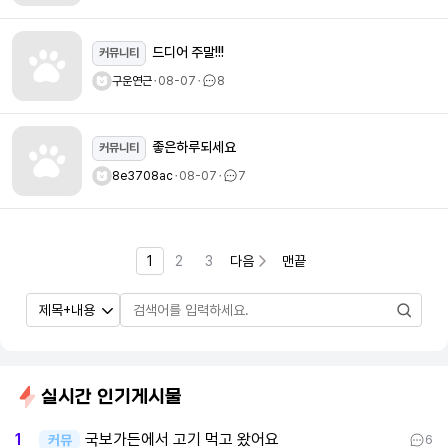
드디어 주말!!!
커뮤니티
구운연근
ㆍ
08-07
ㆍ
8
좋은하루되세요
커뮤니티
8e3708ac
ㆍ
08-07
ㆍ
7
1
2
3
다음
맨끝
실시간 인기게시물
국보가든에서 고기 먹고 왔어요
1
커뮤
6