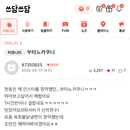
2
2
0
0
사용후기
동물위키
FUN
쇼츠
플레이스
홍보
커뮤니티
커뮤니티
부타노카쿠니
커뮤니티
87350855
1934
2,257
ㆍ
11
ㆍ
7
2026-05-17 14:51
한동안 제 인스타를 장악했던...부타노카쿠니ㅋㅋㅋ
먹어보고싶어서 해봤어요
1시간반이나 걸렸네요ㅋㅋㅋㅋㅋㅋ
맛있어요!!!와사비가 신의한수!
요즘 육회불닭냉면이 장악했는데
조만간 해먹어봐야겠어요ㅎㅎ