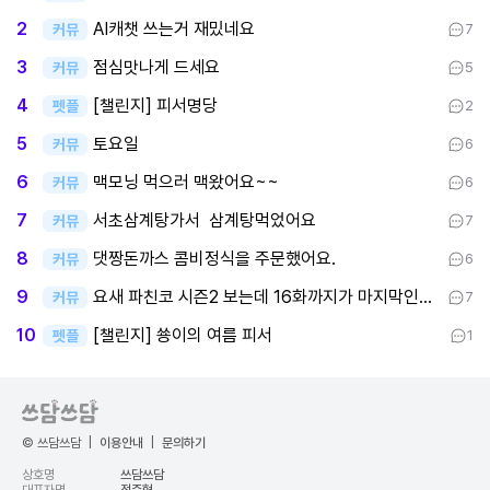
AI캐챗 쓰는거 재밌네요
2
커뮤
7
점심맛나게 드세요
3
커뮤
5
[챌린지] 피서명당
4
펫플
2
토요일
5
커뮤
6
맥모닝 먹으러 맥왔어요~~
6
커뮤
6
서초삼계탕가서 삼계탕먹었어요
7
커뮤
7
댓짱돈까스 콤비정식을 주문했어요.
8
커뮤
6
요새 파친코 시즌2 보는데 16화까지가 마지막인데 후반부까지 봤어요
9
커뮤
7
[챌린지] 쑝이의 여름 피서
10
펫플
1
© 쓰담쓰담
|
이용안내
|
문의하기
상호명
쓰담쓰담
대표자명
정준혁