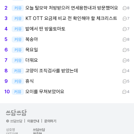
오늘 탈모약 처방받으러 연세용한내과 방문했어요
2
커뮤
8
KT OTT 요금제 비교 전 확인해야 할 체크리스트
3
커뮤
7
밭에서 딴 방울토마토
4
커뮤
7
복숭아
5
커뮤
8
목요일
6
커뮤
5
더워요
7
커뮤
6
고양이 조직검사를 받았는데
8
커뮤
4
휴식
9
커뮤
5
오이를 무쳐보았어요
10
커뮤
4
© 쓰담쓰담
|
이용안내
|
문의하기
상호명
쓰담쓰담
대표자명
정준혁