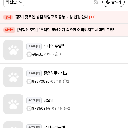
[공지] 펫코인 상점 재입고 & 활동 보상 변경 안내
[11]
공지
[체험단 모집] "우리집 댕냥이가 죽으면 어떡하지?" 체험단 모집!
이벤트
드디어 주말!!!
커뮤니티
구운연근
ㆍ
11:16
ㆍ
0
좋은하루되세요
커뮤니티
8e3708ac
ㆍ
08:49
ㆍ
2
금요일
커뮤니티
87350855
ㆍ
08:45
ㆍ
2
날 너무더운데..
커뮤니티