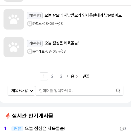
오늘 탈모약 처방받으러 연세용한내과 방문했어요
커뮤니티
카토스
ㆍ
08-05
ㆍ
8
오늘 점심은 제육돌솥!
커뮤니티
큐리에요
ㆍ
08-05
ㆍ
8
1
2
3
다음
맨끝
실시간 인기게시물
오늘 점심은 제육돌솥!
1
커뮤
8