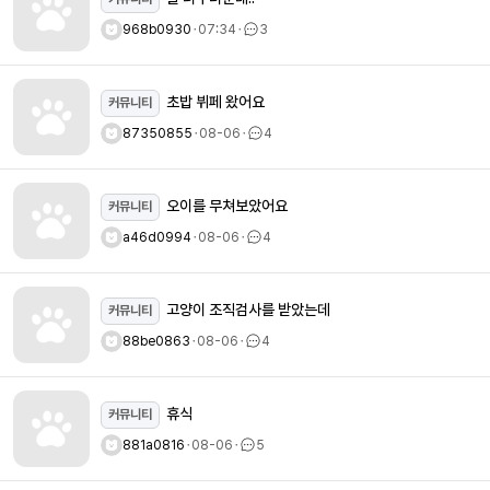
968b0930
ㆍ
07:34
ㆍ
3
초밥 뷔페 왔어요
커뮤니티
87350855
ㆍ
08-06
ㆍ
4
오이를 무쳐보았어요
커뮤니티
a46d0994
ㆍ
08-06
ㆍ
4
고양이 조직검사를 받았는데
커뮤니티
88be0863
ㆍ
08-06
ㆍ
4
휴식
커뮤니티
881a0816
ㆍ
08-06
ㆍ
5