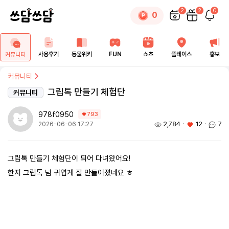
2
2
0
0
사용후기
동물위키
FUN
쇼츠
플레이스
홍보
커뮤니티
커뮤니티
그립톡 만들기 체험단
커뮤니티
978f0950
793
2,784
ㆍ
12
ㆍ
7
2026-06-06 17:27
그립톡 만들기 체험단이 되어 다녀왔어요!
한지 그립톡 넘 귀엽게 잘 만들어졌네요 ㅎ