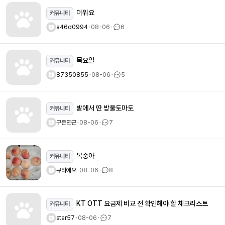
더워요
커뮤니티
a46d0994
ㆍ
08-06
ㆍ
6
목요일
커뮤니티
87350855
ㆍ
08-06
ㆍ
5
밭에서 딴 방울토마토
커뮤니티
구운연근
ㆍ
08-06
ㆍ
7
복숭아
커뮤니티
큐리에요
ㆍ
08-06
ㆍ
8
KT OTT 요금제 비교 전 확인해야 할 체크리스트
커뮤니티
star57
ㆍ
08-06
ㆍ
7