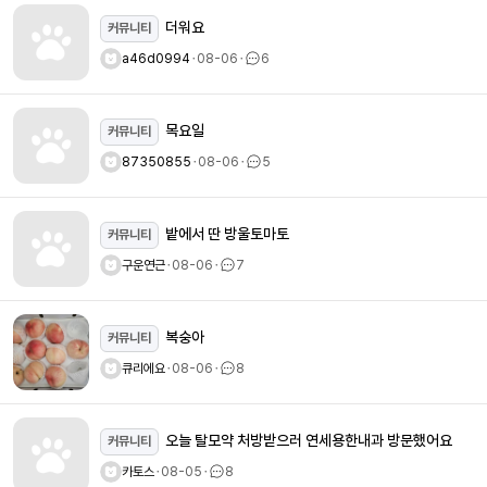
더워요
커뮤니티
a46d0994
ㆍ
08-06
ㆍ
6
목요일
커뮤니티
87350855
ㆍ
08-06
ㆍ
5
밭에서 딴 방울토마토
커뮤니티
구운연근
ㆍ
08-06
ㆍ
7
복숭아
커뮤니티
큐리에요
ㆍ
08-06
ㆍ
8
오늘 탈모약 처방받으러 연세용한내과 방문했어요
커뮤니티
카토스
ㆍ
08-05
ㆍ
8