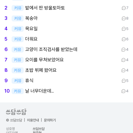
밭에서 딴 방울토마토
2
커뮤
7
복숭아
3
커뮤
8
목요일
4
커뮤
5
더워요
5
커뮤
6
고양이 조직검사를 받았는데
6
커뮤
4
오이를 무쳐보았어요
7
커뮤
4
초밥 뷔페 왔어요
8
커뮤
4
휴식
9
커뮤
5
날 너무더운데..
10
커뮤
4
© 쓰담쓰담
|
이용안내
|
문의하기
상호명
쓰담쓰담
대표자명
정준혁