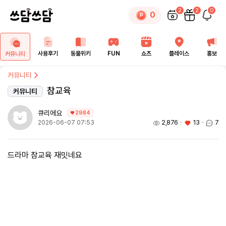
2
2
0
0
사용후기
동물위키
FUN
쇼츠
플레이스
홍보
커뮤니티
커뮤니티
참교육
커뮤니티
큐리에요
2984
2,876
ㆍ
13
ㆍ
7
2026-06-07 07:53
드라마 참교육 재밋네요