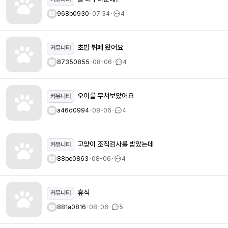
968b0930
ㆍ
07:34
ㆍ
4
초밥 뷔페 왔어요
커뮤니티
87350855
ㆍ
08-06
ㆍ
4
오이를 무쳐보았어요
커뮤니티
a46d0994
ㆍ
08-06
ㆍ
4
고양이 조직검사를 받았는데
커뮤니티
88be0863
ㆍ
08-06
ㆍ
4
휴식
커뮤니티
881a0816
ㆍ
08-06
ㆍ
5