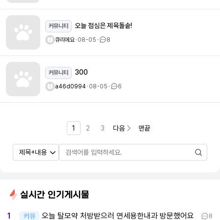
오늘 점심은 제육돌솥!
커뮤니티
큐리에요
ㆍ
08-05
ㆍ
8
300
커뮤니티
a46d0994
ㆍ
08-05
ㆍ
6
1
2
3
다음
맨끝
실시간 인기게시물
오늘 탈모약 처방받으러 연세용한내과 방문했어요
1
커뮤
8