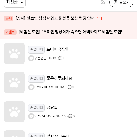
[공지] 펫코인 상점 재입고 & 활동 보상 변경 안내
[11]
공지
[체험단 모집] "우리집 댕냥이가 죽으면 어떡하지?" 체험단 모집!
이벤트
드디어 주말!!!
커뮤니티
구운연근
ㆍ
11:16
ㆍ
1
좋은하루되세요
커뮤니티
8e3708ac
ㆍ
08:49
ㆍ
3
금요일
커뮤니티
87350855
ㆍ
08:45
ㆍ
3
날 너무더운데..
커뮤니티