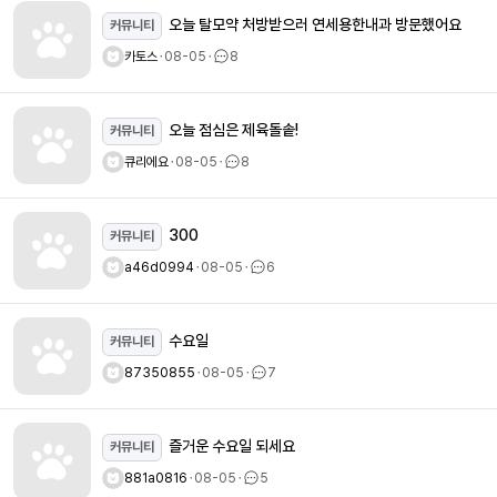
오늘 탈모약 처방받으러 연세용한내과 방문했어요
커뮤니티
카토스
ㆍ
08-05
ㆍ
8
오늘 점심은 제육돌솥!
커뮤니티
큐리에요
ㆍ
08-05
ㆍ
8
300
커뮤니티
a46d0994
ㆍ
08-05
ㆍ
6
수요일
커뮤니티
87350855
ㆍ
08-05
ㆍ
7
즐거운 수요일 되세요
커뮤니티
881a0816
ㆍ
08-05
ㆍ
5