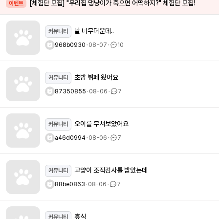
[체험단 모집] "우리집 댕냥이가 죽으면 어떡하지?" 체험단 모집!
이벤트
날 너무더운데..
커뮤니티
968b0930
ㆍ
08-07
ㆍ
10
초밥 뷔페 왔어요
커뮤니티
87350855
ㆍ
08-06
ㆍ
7
오이를 무쳐보았어요
커뮤니티
a46d0994
ㆍ
08-06
ㆍ
7
고양이 조직검사를 받았는데
커뮤니티
88be0863
ㆍ
08-06
ㆍ
7
휴식
커뮤니티