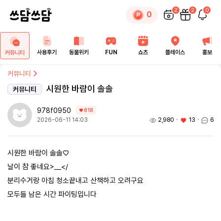
2
2
0
0
사용후기
동물위키
FUN
쇼츠
플레이스
홍보
커뮤니티
커뮤니티
시원한 바람이 솔솔
커뮤니티
978f0950
818
2,980
ㆍ
13
ㆍ
6
2026-06-11 14:03
시원한 바람이 솔솔♡
날이 참 좋네요>__</
분리수거랑 아침 청소끝내고 산책하고 오려구요
모두들 남은 시간 파이팅입니다