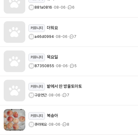
881a0816
ㆍ
08-06
ㆍ
6
더워요
커뮤니티
a46d0994
ㆍ
08-06
ㆍ
7
목요일
커뮤니티
87350855
ㆍ
08-06
ㆍ
5
밭에서 딴 방울토마토
커뮤니티
구운연근
ㆍ
08-06
ㆍ
7
복숭아
커뮤니티
큐리에요
ㆍ
08-06
ㆍ
8