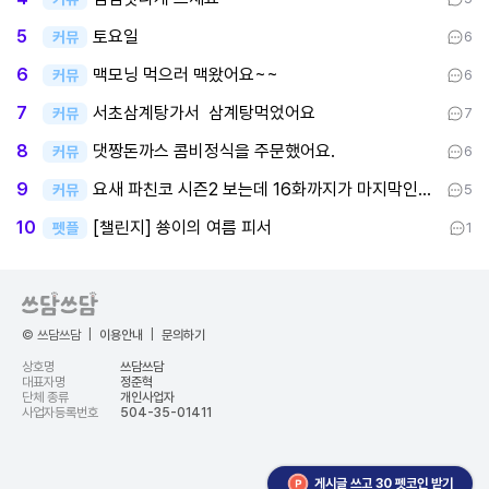
토요일
5
커뮤
6
맥모닝 먹으러 맥왔어요~~
6
커뮤
6
서초삼계탕가서 삼계탕먹었어요
7
커뮤
7
댓짱돈까스 콤비정식을 주문했어요.
8
커뮤
6
요새 파친코 시즌2 보는데 16화까지가 마지막인데 후반부까지 봤어요
9
커뮤
5
[챌린지] 쑝이의 여름 피서
10
펫플
1
© 쓰담쓰담
|
이용안내
|
문의하기
상호명
쓰담쓰담
대표자명
정준혁
단체 종류
개인사업자
사업자등록번호
504-35-01411
게시글 쓰고 30 펫코인 받기