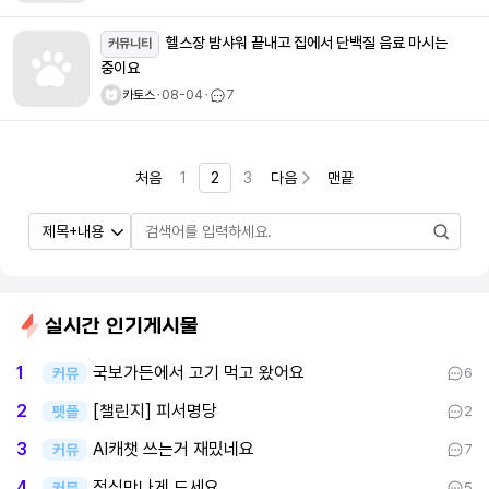
헬스장 밤샤워 끝내고 집에서 단백질 음료 마시는
커뮤니티
중이요
카토스
ㆍ
08-04
ㆍ
7
처음
1
2
3
다음
맨끝
실시간 인기게시물
국보가든에서 고기 먹고 왔어요
1
커뮤
6
[챌린지] 피서명당
2
펫플
2
AI캐챗 쓰는거 재밌네요
3
커뮤
7
점심맛나게 드세요
4
커뮤
5