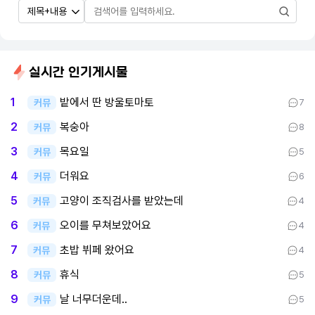
실시간 인기게시물
밭에서 딴 방울토마토
1
커뮤
7
복숭아
2
커뮤
8
목요일
3
커뮤
5
더워요
4
커뮤
6
고양이 조직검사를 받았는데
5
커뮤
4
오이를 무쳐보았어요
6
커뮤
4
초밥 뷔페 왔어요
7
커뮤
4
휴식
8
커뮤
5
날 너무더운데..
9
커뮤
5