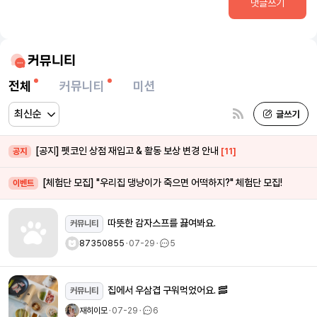
댓글쓰기
커뮤니티
전체
커뮤니티
미션
[공지] 펫코인 상점 재입고 & 활동 보상 변경 안내
[11]
공지
[체험단 모집] "우리집 댕냥이가 죽으면 어떡하지?" 체험단 모집!
이벤트
따뜻한 감자스프를 끓여봐요.
커뮤니티
87350855
ㆍ
07-29
ㆍ
5
집에서 우삼겹 구워먹었어요. 🥓
커뮤니티
재히이모
ㆍ
07-29
ㆍ
6