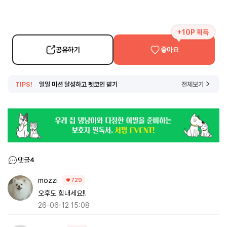
+10P 획득
공유하기
좋아요
TIPS!
일일 미션 달성하고 펫코인 받기
전체보기
댓글
4
mozzi
729
오후도 힘내세요!!
26-06-12 15:08