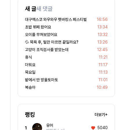
새 글
새 댓글
대구엑스코 와우와우 펫바캉스 페스티벌
16:56
초밥 뷔페 왔어요
13:34
오이를 무쳐보았어요
13:32
💦 목욕 후, 털만 마르면 끝일까요?
13:26
고양이 조직검사를 받았는데
12:45
휴식
11:21
더워요
11:17
목요일
11:13
밭에서 딴 방울토마토
11:01
복숭아
10:49
랭킹
더보기+
유머
5040
1