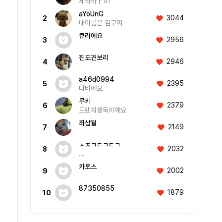
제하하ㅏㅎ!
aYoUnG
3044
2
내이름은 김구찌
큐리에요
2956
3
진도견보리
2946
4
a46d0994
2395
5
다비에요
루키
2379
6
프렌치불독이예요
최삼월
2149
7
ㅅㅈㄱㄷㄱㄷㄱ
2032
8
...
카토스
2002
9
87350855
1879
10