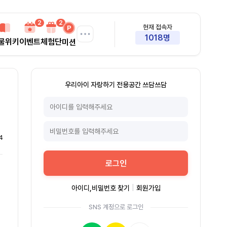
2
2
현재 접속자
1018명
물위키
이벤트
체험단
미션
우리아이 자랑하기 전용공간 쓰담쓰담
4
로그인
아이디,비밀번호 찾기
|
회원가입
SNS 계정으로 로그인