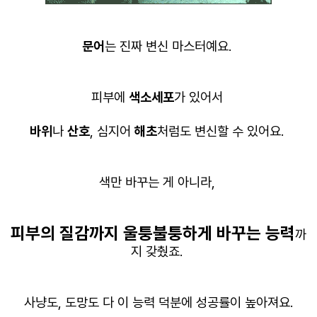
문어
는 진짜 변신 마스터예요.
피부에
색소세포
가 있어서
바위
나
산호
, 심지어
해초
처럼도 변신할 수 있어요.
색만 바꾸는 게 아니라,
피부의 질감까지 울퉁불퉁하게 바꾸는 능력
까
지 갖췄죠.
사냥도, 도망도 다 이 능력 덕분에 성공률이 높아져요.