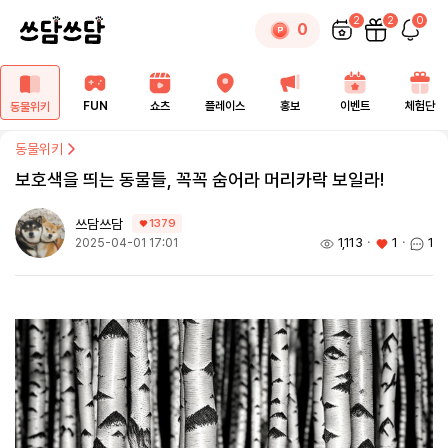
2
2
0
0
FUN
쇼츠
플레이스
홍보
이벤트
체험단
동물위키
동물위키
보호색을 띄는 동물들, 꼭꼭 숨어라 머리카락 보일라!
쓰담쓰담
1379
1,113
ㆍ
1
ㆍ
1
2025-04-01 17:01