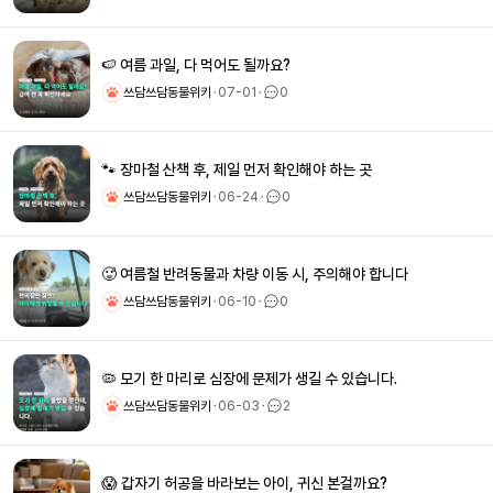
🍉 여름 과일, 다 먹어도 될까요?
쓰담쓰담동물위키
ㆍ
07-01
ㆍ
0
🐾 장마철 산책 후, 제일 먼저 확인해야 하는 곳
쓰담쓰담동물위키
ㆍ
06-24
ㆍ
0
🥵 여름철 반려동물과 차량 이동 시, 주의해야 합니다
쓰담쓰담동물위키
ㆍ
06-10
ㆍ
0
🦠 모기 한 마리로 심장에 문제가 생길 수 있습니다.
쓰담쓰담동물위키
ㆍ
06-03
ㆍ
2
😱 갑자기 허공을 바라보는 아이, 귀신 본걸까요?