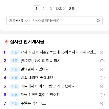
1
2
3
다음
맨끝
실시간 인기게시물
요새 파친코 시즌2 보는데 16화까지가 마지막인데 후반부까지 봤어요
1
커뮤
8
[챌린지] 쑝이의 여름 피서
2
펫플
1
일요일이 되었네요
3
커뮤
8
비좀 내리면 좋겠네요
4
커뮤
7
마트에서 아이스크림만 가득 샀어요
5
커뮤
6
오늘 신전떡볶이 먹었어요
6
커뮤
5
주말은 역시나....
7
커뮤
6