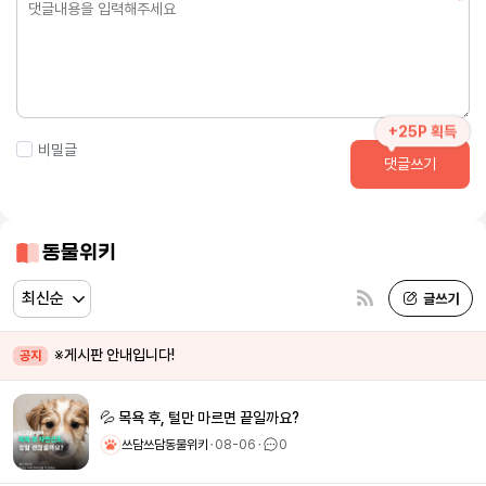
+25P 획득
비밀글
댓글쓰기
동물위키
※게시판 안내입니다!
공지
💦 목욕 후, 털만 마르면 끝일까요?
쓰담쓰담동물위키
ㆍ
08-06
ㆍ
0