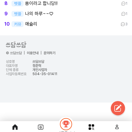
쑝이라고 합니당!!
8
펫플
1
나의 하루~~♡
9
펫플
1
애슐리
10
커뮤
3
© 쓰담쓰담
|
이용안내
|
문의하기
상호명
쓰담쓰담
대표자명
정준혁
단체 종류
개인사업자
사업자등록번호
504-35-01411
google-site-
verification=t8dijJLuOF8rtTrbSxaj2dJpbBUv_6lBsH4oB0EFW-c