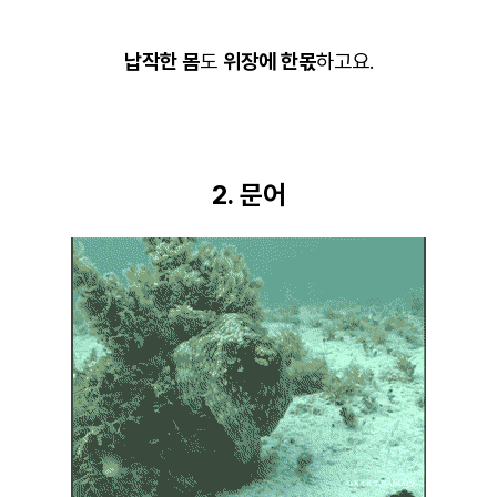
납작한 몸
도
위장에 한몫
하고요.
2. 문어