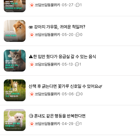
쓰담쓰담동물위키
ㆍ
05-27
ㆍ
1
🫨 강아지 갸우뚱, 귀여운 척일까?
쓰담쓰담동물위키
ㆍ
05-20
ㆍ
0
⚠️한 입만 줬다가 응급실 갈 수 있는 음식
쓰담쓰담동물위키
ㆍ
05-13
ㆍ
1
산책 후 긁는다면 꽃가루 신호일 수 있어요🌿
쓰담쓰담동물위키
ㆍ
05-06
ㆍ
0
🧐 혼내도 같은 행동을 반복한다면
쓰담쓰담동물위키
ㆍ
04-29
ㆍ
1