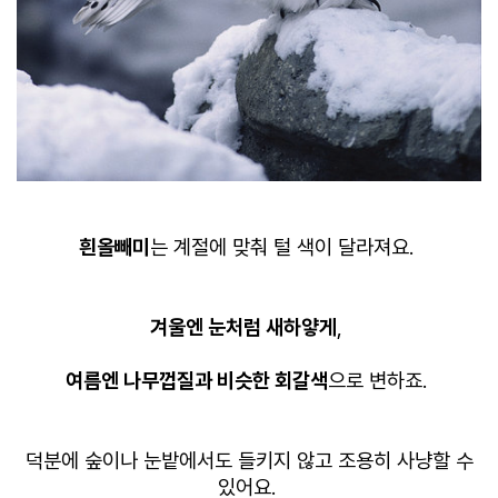
흰올빼미
는 계절에 맞춰 털 색이 달라져요.
겨울엔 눈처럼 새하얗게
,
여름엔 나무껍질과 비슷한 회갈색
으로 변하죠.
덕분에 숲이나 눈밭에서도 들키지 않고 조용히 사냥할 수
있어요.