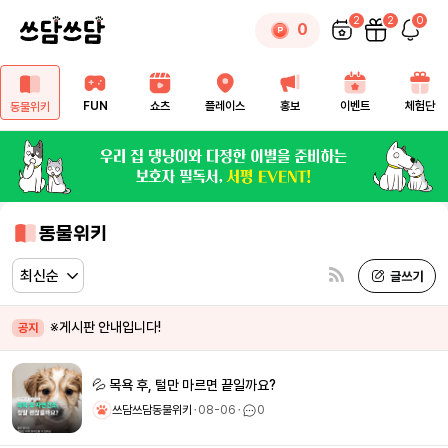
2
2
0
0
FUN
쇼츠
플레이스
홍보
이벤트
체험단
동물위키
동물위키
※게시판 안내입니다!
공지
💦 목욕 후, 털만 마르면 끝일까요?
쓰담쓰담동물위키
ㆍ
08-06
ㆍ
0