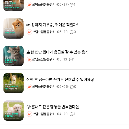
쓰담쓰담동물위키
ㆍ
05-27
ㆍ
1
🫨 강아지 갸우뚱, 귀여운 척일까?
쓰담쓰담동물위키
ㆍ
05-20
ㆍ
0
⚠️한 입만 줬다가 응급실 갈 수 있는 음식
쓰담쓰담동물위키
ㆍ
05-13
ㆍ
1
산책 후 긁는다면 꽃가루 신호일 수 있어요🌿
쓰담쓰담동물위키
ㆍ
05-06
ㆍ
0
🧐 혼내도 같은 행동을 반복한다면
쓰담쓰담동물위키
ㆍ
04-29
ㆍ
1