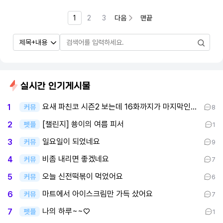
1
2
3
다음
맨끝
실시간 인기게시물
요새 파친코 시즌2 보는데 16화까지가 마지막인데 후반부까지 봤어요
1
커뮤
8
[챌린지] 쑝이의 여름 피서
2
펫플
1
일요일이 되었네요
3
커뮤
9
비좀 내리면 좋겠네요
4
커뮤
7
오늘 신전떡볶이 먹었어요
5
커뮤
6
마트에서 아이스크림만 가득 샀어요
6
커뮤
7
나의 하루~~♡
7
펫플
1