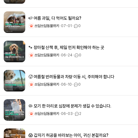
🍉 여름 과일, 다 먹어도 될까요?
쓰담쓰담동물위키
ㆍ
07-01
ㆍ
0
🐾 장마철 산책 후, 제일 먼저 확인해야 하는 곳
쓰담쓰담동물위키
ㆍ
06-24
ㆍ
0
🥵 여름철 반려동물과 차량 이동 시, 주의해야 합니다
쓰담쓰담동물위키
ㆍ
06-10
ㆍ
0
🦠 모기 한 마리로 심장에 문제가 생길 수 있습니다.
쓰담쓰담동물위키
ㆍ
06-03
ㆍ
2
😱 갑자기 허공을 바라보는 아이, 귀신 본걸까요?