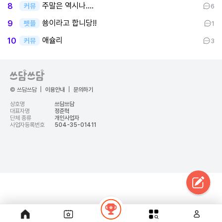
주말은 역시나....
8
커뮤
6
쑝이라고 합니당!!
9
펫플
1
애슐리
10
커뮤
3
© 쓰담쓰담
|
이용안내
|
문의하기
상호명
쓰담쓰담
대표자명
정준혁
단체 종류
개인사업자
사업자등록번호
504-35-01411
google-site-
verification=t8dijJLuOF8rtTrbSxaj2dJpbBUv_6lBsH4oB0EFW-c