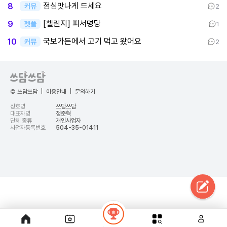
점심맛나게 드세요
8
커뮤
2
[챌린지] 피서명당
9
펫플
1
국보가든에서 고기 먹고 왔어요
10
커뮤
2
© 쓰담쓰담
|
이용안내
|
문의하기
상호명
쓰담쓰담
대표자명
정준혁
단체 종류
개인사업자
사업자등록번호
504-35-01411
google-site-
verification=t8dijJLuOF8rtTrbSxaj2dJpbBUv_6lBsH4oB0EFW-c