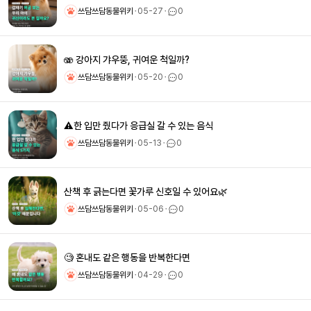
쓰담쓰담동물위키
ㆍ
05-27
ㆍ
0
🫨 강아지 갸우뚱, 귀여운 척일까?
쓰담쓰담동물위키
ㆍ
05-20
ㆍ
0
⚠️한 입만 줬다가 응급실 갈 수 있는 음식
쓰담쓰담동물위키
ㆍ
05-13
ㆍ
0
산책 후 긁는다면 꽃가루 신호일 수 있어요🌿
쓰담쓰담동물위키
ㆍ
05-06
ㆍ
0
🧐 혼내도 같은 행동을 반복한다면
쓰담쓰담동물위키
ㆍ
04-29
ㆍ
0