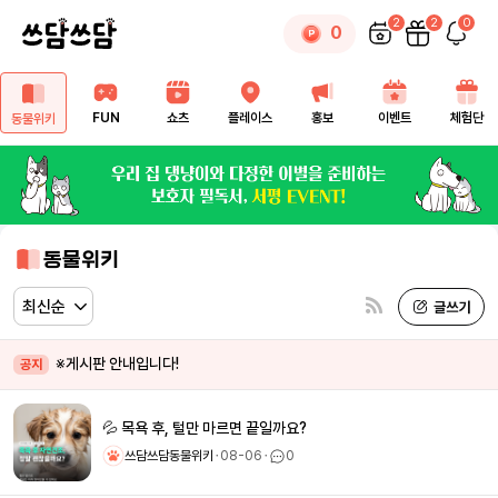
2
2
0
0
FUN
쇼츠
플레이스
홍보
이벤트
체험단
동물위키
동물위키
※게시판 안내입니다!
공지
💦 목욕 후, 털만 마르면 끝일까요?
쓰담쓰담동물위키
ㆍ
08-06
ㆍ
0