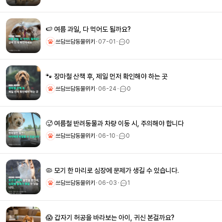
🍉 여름 과일, 다 먹어도 될까요?
쓰담쓰담동물위키
ㆍ
07-01
ㆍ
0
🐾 장마철 산책 후, 제일 먼저 확인해야 하는 곳
쓰담쓰담동물위키
ㆍ
06-24
ㆍ
0
🥵 여름철 반려동물과 차량 이동 시, 주의해야 합니다
쓰담쓰담동물위키
ㆍ
06-10
ㆍ
0
🦠 모기 한 마리로 심장에 문제가 생길 수 있습니다.
쓰담쓰담동물위키
ㆍ
06-03
ㆍ
1
😱 갑자기 허공을 바라보는 아이, 귀신 본걸까요?