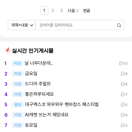
1
2
3
다음
맨끝
실시간 인기게시물
날 너무더운데..
1
커뮤
10
금요일
2
커뮤
8
드디어 주말!!!
3
커뮤
8
좋은하루되세요
4
커뮤
7
대구엑스코 와우와우 펫바캉스 페스티벌
5
홍보
0
AI캐챗 쓰는거 재밌네요
6
커뮤
6
토요일
7
커뮤
3