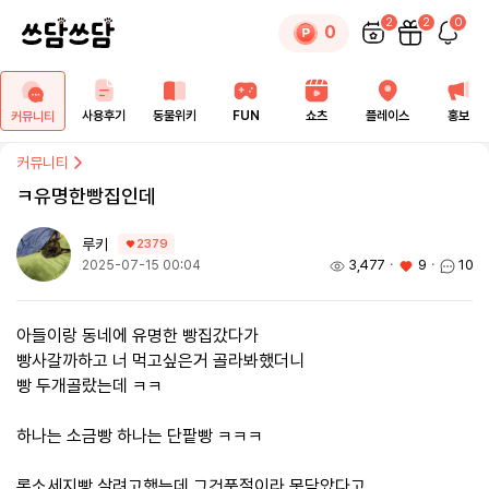
2
2
0
0
사용후기
동물위키
FUN
쇼츠
플레이스
홍보
커뮤니티
커뮤니티
ㅋ유명한빵집인데
루키
2379
3,477
ㆍ
9
ㆍ
10
2025-07-15 00:04
아들이랑 동네에 유명한 빵집갔다가
빵사갈까하고 너 먹고싶은거 골라봐했더니
빵 두개골랐는데 ㅋㅋ
하나는 소금빵 하나는 단팥빵 ㅋㅋㅋ
롱소세지빵 살려고했는데 그건품절이라 못담았다고..