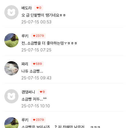
배도라
0
오 급 단팥빵이 땡기네요ㅎㅎ
25-07-15 00:53
루키
2379
전..소금빵을 더 좋아하는뎅ㅜㅎㅎㅎ
25-07-15 07:25
짜리
589
나듀 소금빵...
25-07-15 09:43
겸댕써니
9
소금빵 저두...^^
25-07-15 10:10
루키
2379
소금빵은 보이시죠... ? 저 잔해만 남은거.... ㅋㅋㅋ