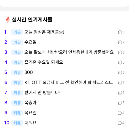
실시간 인기게시물
오늘 점심은 제육돌솥!
1
커뮤
8
수요일
2
커뮤
7
오늘 탈모약 처방받으러 연세용한내과 방문했어요
3
커뮤
8
즐거운 수요일 되세요
4
커뮤
5
300
5
커뮤
6
KT OTT 요금제 비교 전 확인해야 할 체크리스트
6
커뮤
7
밭에서 딴 방울토마토
7
커뮤
7
복숭아
8
커뮤
8
목요일
9
커뮤
4
더워요
10
커뮤
4