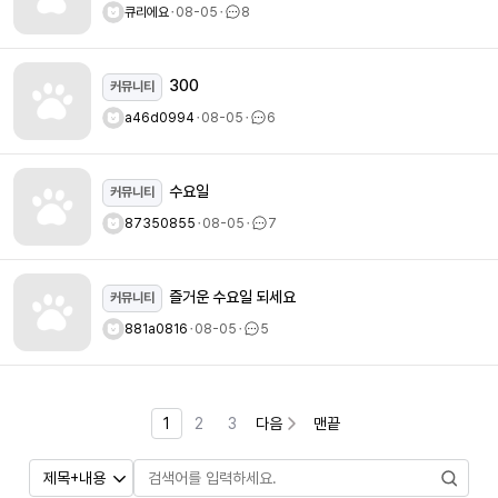
큐리에요
ㆍ
08-05
ㆍ
8
300
커뮤니티
a46d0994
ㆍ
08-05
ㆍ
6
수요일
커뮤니티
87350855
ㆍ
08-05
ㆍ
7
즐거운 수요일 되세요
커뮤니티
881a0816
ㆍ
08-05
ㆍ
5
1
2
3
다음
맨끝