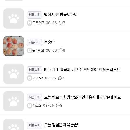
밭에서 딴 방울토마토
커뮤니티
구운연근
ㆍ
08-06
ㆍ
7
복숭아
커뮤니티
큐리에요
ㆍ
08-06
ㆍ
8
KT OTT 요금제 비교 전 확인해야 할 체크리스트
커뮤니티
star57
ㆍ
08-06
ㆍ
7
오늘 탈모약 처방받으러 연세용한내과 방문했어요
커뮤니티
카토스
ㆍ
08-05
ㆍ
8
오늘 점심은 제육돌솥!
커뮤니티