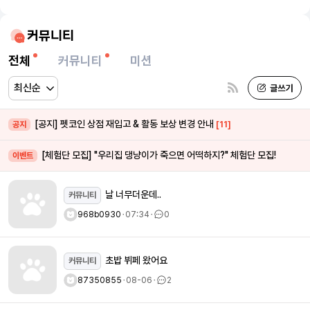
커뮤니티
전체
커뮤니티
미션
[공지] 펫코인 상점 재입고 & 활동 보상 변경 안내
[11]
공지
[체험단 모집] "우리집 댕냥이가 죽으면 어떡하지?" 체험단 모집!
이벤트
날 너무더운데..
커뮤니티
968b0930
ㆍ
07:34
ㆍ
0
초밥 뷔페 왔어요
커뮤니티
87350855
ㆍ
08-06
ㆍ
2