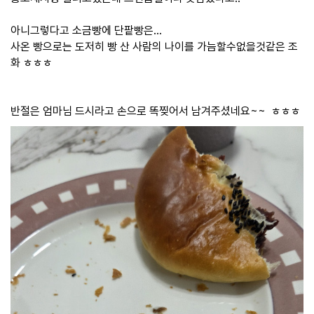
아니그렇다고 소금빵에 단팥빵은...
사온 빵으로는 도저히 빵 산 사람의 나이를 가늠할수없을것같은 조
화 ㅎㅎㅎ
반절은 엄마님 드시라고 손으로 똑찢어서 남겨주셨네요~~ ㅎㅎㅎ