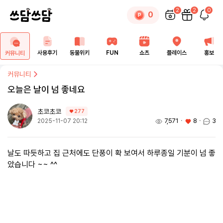
2
2
0
0
사용후기
동물위키
FUN
쇼츠
플레이스
홍보
커뮤니티
커뮤니티
오늘은 날이 넘 좋네요
초코초코
277
7,571
ㆍ
8
ㆍ
3
2025-11-07 20:12
날도 따듯하고 집 근처에도 단풍이 확 보여서 하루종일 기분이 넘 좋
았습니다 ~~ ^^