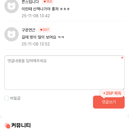
쫀스입니다
150
이런때 산책나가야 좋져 ㅎㅎㅎ
25-11-08 13:42
구운연근
327
길에 멍이 많이 보여요 ㅋㅋ
25-11-08 13:52
+25P 획득
비밀글
댓글쓰기
커뮤니티