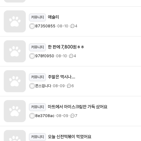
애슐리
커뮤니티
87350855
ㆍ
08-10
ㆍ
4
한 판에 7,800원ㅎㅎ
커뮤니티
978f0950
ㆍ
08-10
ㆍ
4
주말은 역시나....
커뮤니티
쫀스입니다
ㆍ
08-09
ㆍ
6
마트에서 아이스크림만 가득 샀어요
커뮤니티
8e3708ac
ㆍ
08-09
ㆍ
7
오늘 신전떡볶이 먹었어요
커뮤니티