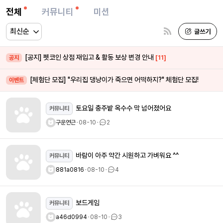
전체
커뮤니티
미션
[공지] 펫코인 상점 재입고 & 활동 보상 변경 안내
[11]
공지
[체험단 모집] "우리집 댕냥이가 죽으면 어떡하지?" 체험단 모집!
이벤트
토요일 충주밭 옥수수 막 넘어졌어요
커뮤니티
구운연근
ㆍ
08-10
ㆍ
2
바람이 아주 약간 시원하고 가벼워요 ^^
커뮤니티
881a0816
ㆍ
08-10
ㆍ
4
보드게임
커뮤니티
a46d0994
ㆍ
08-10
ㆍ
3