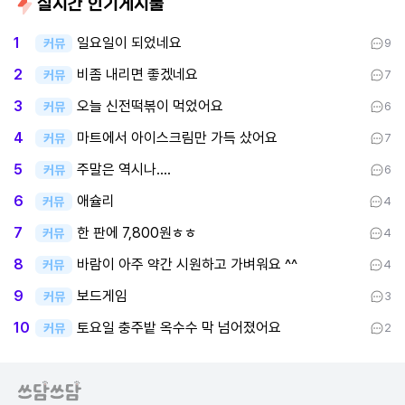
실시간 인기게시물
일요일이 되었네요
1
커뮤
9
비좀 내리면 좋겠네요
2
커뮤
7
오늘 신전떡볶이 먹었어요
3
커뮤
6
마트에서 아이스크림만 가득 샀어요
4
커뮤
7
주말은 역시나....
5
커뮤
6
애슐리
6
커뮤
4
한 판에 7,800원ㅎㅎ
7
커뮤
4
바람이 아주 약간 시원하고 가벼워요 ^^
8
커뮤
4
보드게임
9
커뮤
3
토요일 충주밭 옥수수 막 넘어졌어요
10
커뮤
2