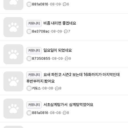
881a0816
ㆍ
08-09
ㆍ
6
비좀 내리면 좋겠네요
커뮤니티
8e3708ac
ㆍ
08-09
ㆍ
7
일요일이 되었네요
커뮤니티
87350855
ㆍ
08-09
ㆍ
9
요새 파친코 시즌2 보는데 16화까지가 마지막인데
커뮤니티
후반부까지 봤어요
카토스
ㆍ
08-08
ㆍ
8
서초삼계탕가서 삼계탕먹었어요
커뮤니티
881a0816
ㆍ
08-08
ㆍ
8