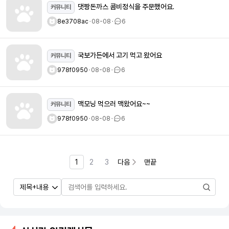
댓짱돈까스 콤비정식을 주문했어요.
커뮤니티
8e3708ac
ㆍ
08-08
ㆍ
6
국보가든에서 고기 먹고 왔어요
커뮤니티
978f0950
ㆍ
08-08
ㆍ
6
맥모닝 먹으러 맥왔어요~~
커뮤니티
978f0950
ㆍ
08-08
ㆍ
6
1
2
3
다음
맨끝