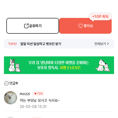
+10P 획득
공유하기
좋아요
TIPS!
일일 미션 달성하고 펫코인 받기
전체보기
댓글
9
mozzi
729
저는 부모님 모시고 식사요~
26-05-08 15:31