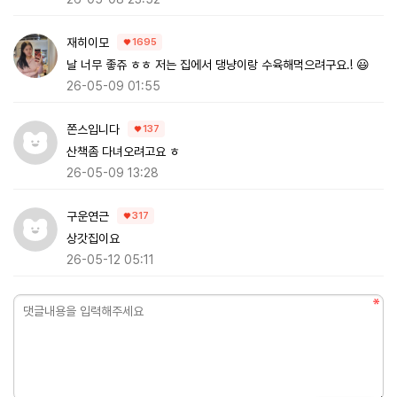
재히이모
1695
날 너무 좋쥬 ㅎㅎ 저는 집에서 댕냥이랑 수육해먹으려구요.! 😃
26-05-09 01:55
쫀스입니다
137
산책좀 다녀오려고요 ㅎ
26-05-09 13:28
구운연근
317
상갓집이요
26-05-12 05:11