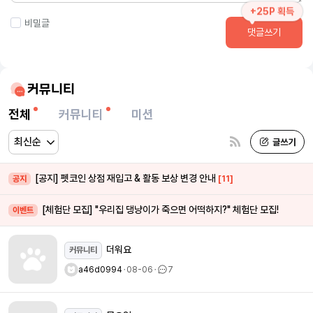
+25P 획득
비밀글
댓글쓰기
커뮤니티
전체
커뮤니티
미션
[공지] 펫코인 상점 재입고 & 활동 보상 변경 안내
[11]
공지
[체험단 모집] "우리집 댕냥이가 죽으면 어떡하지?" 체험단 모집!
이벤트
더워요
커뮤니티
a46d0994
ㆍ
08-06
ㆍ
7