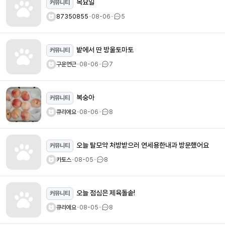
목요일
커뮤니티
87350855
ㆍ
08-06
ㆍ
5
밭에서 딴 방울토마토
커뮤니티
구운연근
ㆍ
08-06
ㆍ
7
복숭아
커뮤니티
큐리에요
ㆍ
08-06
ㆍ
8
오늘 탈모약 처방받으러 연세용한내과 방문했어요
커뮤니티
카토스
ㆍ
08-05
ㆍ
8
오늘 점심은 제육돌솥!
커뮤니티
큐리에요
ㆍ
08-05
ㆍ
8