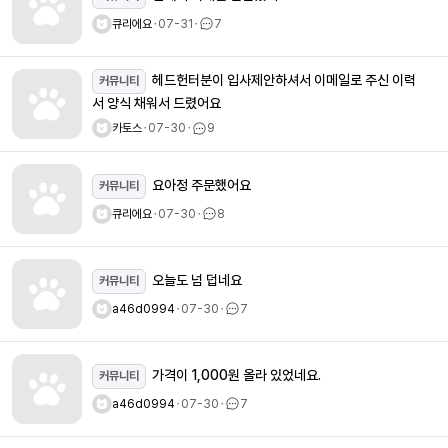
큐리에요
ㆍ
07-31
ㆍ
7
헤드헌터분이 입사제안하셔서 이메일로 주신 이력
커뮤니티
서 양식 채워서 드렸어요
카토스
ㆍ
07-30
ㆍ
9
요아정 주문했어요
커뮤니티
큐리에요
ㆍ
07-30
ㆍ
8
오늘도 넘 덥네요
커뮤니티
a46d0994
ㆍ
07-30
ㆍ
7
가격이 1,000원 올라 있었네요.
커뮤니티
a46d0994
ㆍ
07-30
ㆍ
7