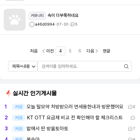
속이 더부룩하네요
커뮤니티
a46d0994
ㆍ
07-30
ㆍ
5
처음
이전
4
5
6
다음
맨끝
실시간 인기게시물
오늘 탈모약 처방받으러 연세용한내과 방문했어요
1
커뮤
8
KT OTT 요금제 비교 전 확인해야 할 체크리스트
2
커뮤
밭에서 딴 방울토마토
3
커뮤
7
복숭아
4
커뮤
8