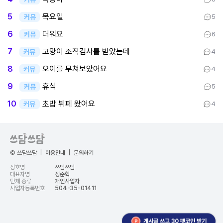
목요일
5
커뮤
5
더워요
6
커뮤
6
고양이 조직검사를 받았는데
7
커뮤
4
오이를 무쳐보았어요
8
커뮤
4
휴식
9
커뮤
5
초밥 뷔페 왔어요
10
커뮤
4
© 쓰담쓰담
|
이용안내
|
문의하기
상호명
쓰담쓰담
대표자명
정준혁
단체 종류
개인사업자
사업자등록번호
504-35-01411
게시글 쓰고 30 펫코인 받기