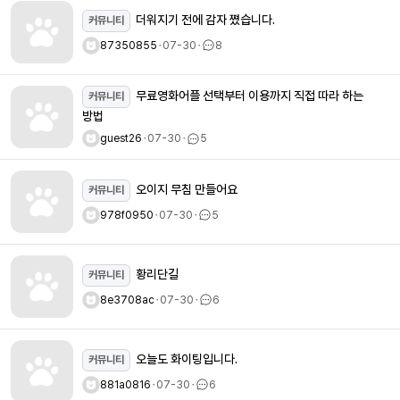
더워지기 전에 감자 쪘습니다.
커뮤니티
87350855
ㆍ
07-30
ㆍ
8
무료영화어플 선택부터 이용까지 직접 따라 하는
커뮤니티
방법
guest26
ㆍ
07-30
ㆍ
5
오이지 무침 만들어요
커뮤니티
978f0950
ㆍ
07-30
ㆍ
5
황리단길
커뮤니티
8e3708ac
ㆍ
07-30
ㆍ
6
오늘도 화이팅입니다.
커뮤니티
881a0816
ㆍ
07-30
ㆍ
6