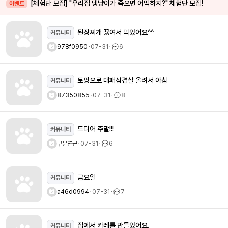
[체험단 모집] "우리집 댕냥이가 죽으면 어떡하지?" 체험단 모집!
이벤트
된장찌개 끓여서 먹었어요^^
커뮤니티
978f0950
ㆍ
07-31
ㆍ
6
토핑으로 대패삼겹살 올려서 아침
커뮤니티
87350855
ㆍ
07-31
ㆍ
8
드디어 주말!!!
커뮤니티
구운연근
ㆍ
07-31
ㆍ
6
금요일
커뮤니티
a46d0994
ㆍ
07-31
ㆍ
7
집에서 카레를 만들었어요.
커뮤니티