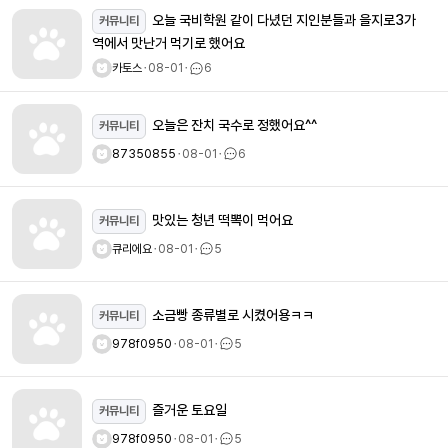
오늘 국비학원 같이 다녔던 지인분들과 을지로3가
커뮤니티
역에서 맛난거 먹기로 했어요
카토스
ㆍ
08-01
ㆍ
6
오늘은 잔치 국수로 정했어요^^
커뮤니티
87350855
ㆍ
08-01
ㆍ
6
맛있는 청년 떡뽁이 먹어요
커뮤니티
큐리에요
ㆍ
08-01
ㆍ
5
소금빵 종류별로 시켰어용ㅋㅋ
커뮤니티
978f0950
ㆍ
08-01
ㆍ
5
즐거운 토요일
커뮤니티
978f0950
ㆍ
08-01
ㆍ
5