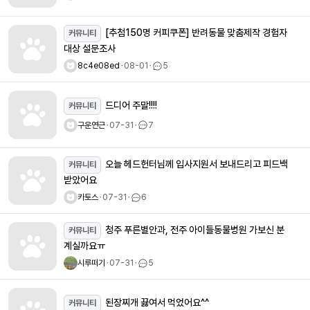
[추첨150명 커피쿠폰] 반려동물 맞춤제작 경험자
커뮤니티
대상 설문조사
8c4e08ed
ㆍ
08-01
ㆍ
5
드디어 주말!!!!
커뮤니티
구운연근
ㆍ
07-31
ㆍ
7
오늘 헤드헌터님께 입사지원서 보내드리고 피드백
커뮤니티
받았어요
카토스
ㆍ
07-31
ㆍ
6
청주 푸른별안과, 전주 아이들동물병원 가보신 분
커뮤니티
계실까요ㅠ
시루떠기
ㆍ
07-31
ㆍ
5
된장찌개 끓여서 먹었어요^^
커뮤니티