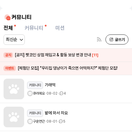
커뮤니티
전체
커뮤니티
미션
[공지] 펫코인 상점 재입고 & 활동 보상 변경 안내
[11]
공지
[체험단 모집] "우리집 댕냥이가 죽으면 어떡하지?" 체험단 모집!
이벤트
가래떡
커뮤니티
큐리에요
ㆍ
08-02
ㆍ
4
밭에 와서 자요
커뮤니티
구운연근
ㆍ
08-01
ㆍ
5