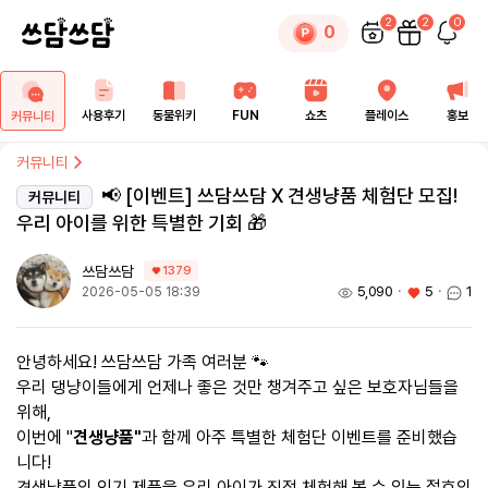
2
2
0
0
사용후기
동물위키
FUN
쇼츠
플레이스
홍보
커뮤니티
커뮤니티
📢 [이벤트] 쓰담쓰담 X 견생냥품 체험단 모집!
커뮤니티
우리 아이를 위한 특별한 기회 🎁
쓰담쓰담
1379
5,090
ㆍ
5
ㆍ
1
2026-05-05 18:39
안녕하세요! 쓰담쓰담 가족 여러분 🐾
우리 댕냥이들에게 언제나 좋은 것만 챙겨주고 싶은 보호자님들을
위해,
이번에 "
견생냥품"
과 함께 아주 특별한 체험단 이벤트를 준비했습
니다!
견생냥품의 인기 제품을 우리 아이가 직접 체험해 볼 수 있는 절호의