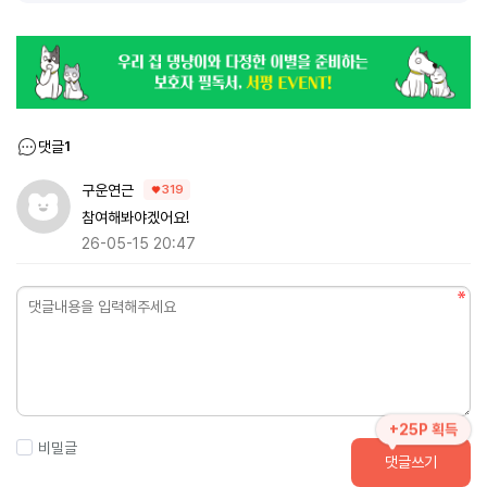
댓글
1
구운연근
319
참여해봐야겠어요!
26-05-15 20:47
+25P 획득
비밀글
댓글쓰기