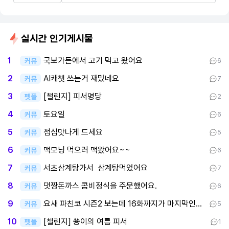
실시간 인기게시물
국보가든에서 고기 먹고 왔어요
1
커뮤
6
AI캐챗 쓰는거 재밌네요
2
커뮤
7
[챌린지] 피서명당
3
펫플
2
토요일
4
커뮤
6
점심맛나게 드세요
5
커뮤
5
맥모닝 먹으러 맥왔어요~~
6
커뮤
6
서초삼계탕가서 삼계탕먹었어요
7
커뮤
7
댓짱돈까스 콤비정식을 주문했어요.
8
커뮤
6
요새 파친코 시즌2 보는데 16화까지가 마지막인데 후반부까지 봤어요
9
커뮤
5
[챌린지] 쑝이의 여름 피서
10
펫플
1