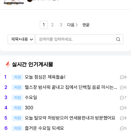
1
2
3
다음
맨끝
실시간 인기게시물
오늘 점심은 제육돌솥!
1
커뮤
8
헬스장 밤샤워 끝내고 집에서 단백질 음료 마시는 중이요
2
커뮤
6
수요일
3
커뮤
7
300
4
커뮤
6
오늘 탈모약 처방받으러 연세용한내과 방문했어요
5
커뮤
8
즐거운 수요일 되세요
6
커뮤
5