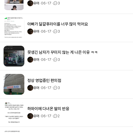
유머
ㆍ
06-17
ㆍ
3
아빠가 달걀후라이를 너무 많이 먹어요
유머
ㆍ
06-17
ㆍ
3
못생긴 남자가 꾸미지 않는 게 나은 이유 ㅋㅋ
유머
ㆍ
06-17
ㆍ
3
정상 영업중인 편의점
유머
ㆍ
06-17
ㆍ
3
하와이에 다녀온 딸의 반응
유머
ㆍ
06-17
ㆍ
2