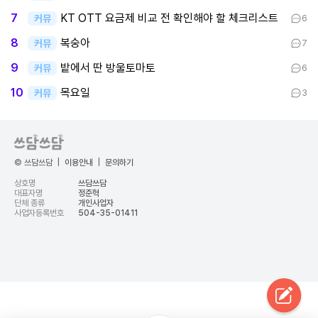
KT OTT 요금제 비교 전 확인해야 할 체크리스트
7
커뮤
6
복숭아
8
커뮤
7
밭에서 딴 방울토마토
9
커뮤
6
목요일
10
커뮤
3
© 쓰담쓰담
|
이용안내
|
문의하기
상호명
쓰담쓰담
대표자명
정준혁
단체 종류
개인사업자
사업자등록번호
504-35-01411