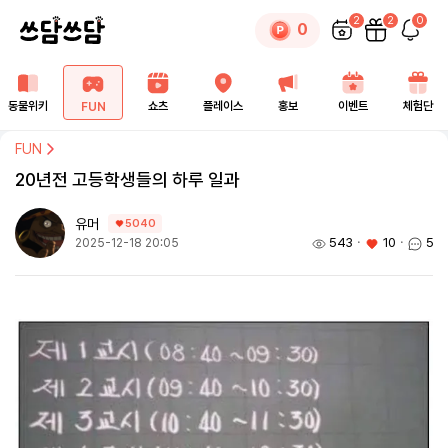
2
2
0
0
동물위키
쇼츠
플레이스
홍보
이벤트
체험단
FUN
FUN
20년전 고등학생들의 하루 일과
유머
5040
543
ㆍ
10
ㆍ
5
2025-12-18 20:05