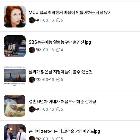
MCU 헐크 떡락한거 마음에 안들어하는 사람 많지
유머
ㆍ
03-16
ㆍ
5
SBS농구예능 열혈농구단 출연진 jpg
유머
ㆍ
03-16
ㆍ
4
날씨가 맑은날 지평이들이 볼수 있는것
유머
ㆍ
03-16
ㆍ
5
결혼 6년차 아내가 처음으로 해준 감자탕
유머
ㆍ
03-16
ㆍ
5
꼰대력 zero라는 타고난 술꾼의 마인드jpg
유머
ㆍ
03-16
ㆍ
5