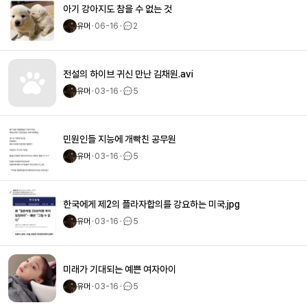
아기 강아지도 참을 수 없는 것
유머
ㆍ
06-16
ㆍ
2
전설의 하이브 귀신 만난 김채원.avi
유머
ㆍ
03-16
ㆍ
5
민원인들 지능에 개빡친 공무원
유머
ㆍ
03-16
ㆍ
5
한국에게 제2의 플라자합의를 강요하는 미국.jpg
유머
ㆍ
03-16
ㆍ
5
미래가 기대되는 예쁜 여자아이
유머
ㆍ
03-16
ㆍ
5