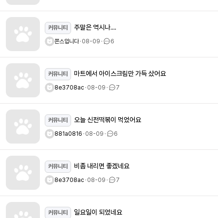
주말은 역시나....
커뮤니티
쫀스입니다
ㆍ
08-09
ㆍ
6
마트에서 아이스크림만 가득 샀어요
커뮤니티
8e3708ac
ㆍ
08-09
ㆍ
7
오늘 신전떡볶이 먹었어요
커뮤니티
881a0816
ㆍ
08-09
ㆍ
6
비좀 내리면 좋겠네요
커뮤니티
8e3708ac
ㆍ
08-09
ㆍ
7
일요일이 되었네요
커뮤니티