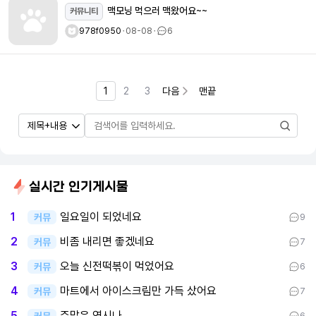
맥모닝 먹으러 맥왔어요~~
커뮤니티
978f0950
ㆍ
08-08
ㆍ
6
1
2
3
다음
맨끝
실시간 인기게시물
일요일이 되었네요
1
커뮤
9
비좀 내리면 좋겠네요
2
커뮤
7
오늘 신전떡볶이 먹었어요
3
커뮤
6
마트에서 아이스크림만 가득 샀어요
4
커뮤
7
주말은 역시나....
5
커뮤
6