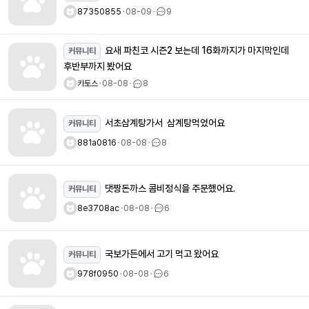
87350855
ㆍ
08-09
ㆍ
9
요새 파친코 시즌2 보는데 16화까지가 마지막인데
커뮤니티
후반부까지 봤어요
카토스
ㆍ
08-08
ㆍ
8
서초삼계탕가서 삼계탕먹었어요
커뮤니티
881a0816
ㆍ
08-08
ㆍ
8
댓짱돈까스 콤비정식을 주문했어요.
커뮤니티
8e3708ac
ㆍ
08-08
ㆍ
6
국보가든에서 고기 먹고 왔어요
커뮤니티
978f0950
ㆍ
08-08
ㆍ
6