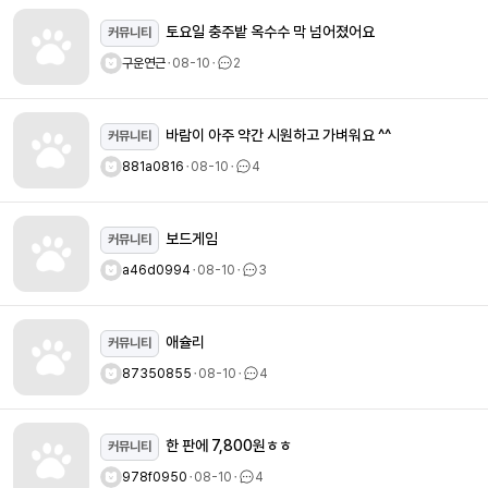
토요일 충주밭 옥수수 막 넘어졌어요
커뮤니티
구운연근
ㆍ
08-10
ㆍ
2
바람이 아주 약간 시원하고 가벼워요 ^^
커뮤니티
881a0816
ㆍ
08-10
ㆍ
4
보드게임
커뮤니티
a46d0994
ㆍ
08-10
ㆍ
3
애슐리
커뮤니티
87350855
ㆍ
08-10
ㆍ
4
한 판에 7,800원ㅎㅎ
커뮤니티
978f0950
ㆍ
08-10
ㆍ
4